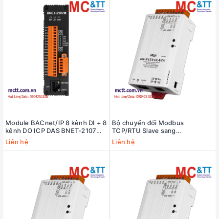
Module BACnet/IP 8 kênh DI + 8
Bộ chuyển đổi Modbus
kênh DO ICP DAS BNET-2107M
TCP/RTU Slave sang
CR
EtherNet/IP Scanner ICP DAS
Liên hệ
Liên hệ
GW-7473-UL-UTA CR