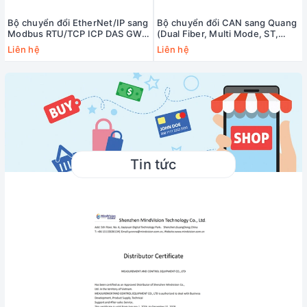
Bộ chuyển đổi EtherNet/IP sang
Bộ chuyển đổi CAN sang Quang
Modbus RTU/TCP ICP DAS GW-
(Dual Fiber, Multi Mode, ST,
7472-UL CR
2KM) ICP DAS I-2533-UTA CR
Liên hệ
Liên hệ
Tin tức