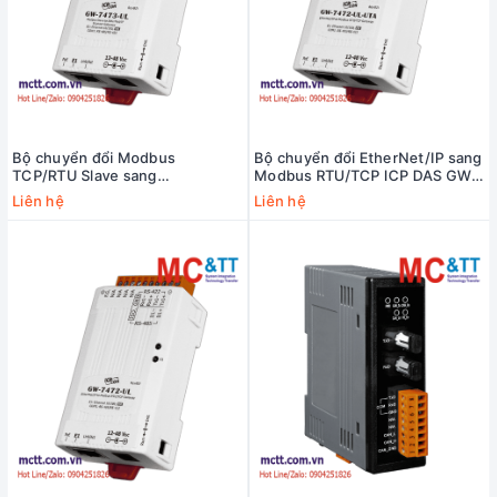
Bộ chuyển đổi Modbus
Bộ chuyển đổi EtherNet/IP sang
TCP/RTU Slave sang
Modbus RTU/TCP ICP DAS GW-
EtherNet/IP Scanner ICP DAS
7472-UL-UTA CR
Liên hệ
Liên hệ
GW-7473-UL CR