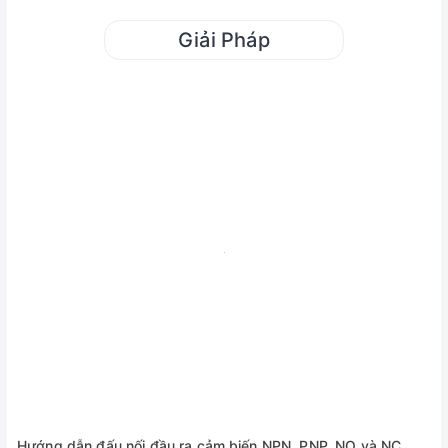
Giải Pháp
Hướng dẫn đấu nối đầu ra cảm biến NPN, PNP, NO và NC