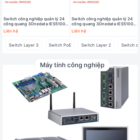
Switch công nghiệp quản lý 24
Switch công nghiệp quản lý 24
cổng quang 3Onedata IES5100-
cổng quang 3Onedata IES5100-
24F-2HV
24F-2LV
Liên hệ
Liên hệ
Switch Layer 3
Switch PoE
Switch Layer 2
Switch c
Máy tính công nghiệp