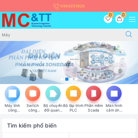
0904251826
0
0
Máy tính
Switch
Bộ chuyển
Bộ lập trình
Phần mềm
Màn hình
công
công
đổi quang
PLC
Scada
cảm ứng
nghiệp
nghiệp
điện
HMI
Tìm kiếm phổ biến