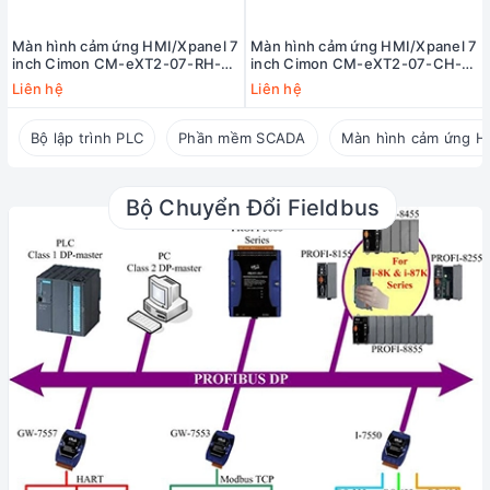
Màn hình cảm ứng HMI/Xpanel 7
Màn hình cảm ứng HMI/Xpanel 7
inch Cimon CM-eXT2-07-RH-
inch Cimon CM-eXT2-07-CH-
DF (7" TFT, DC24V, 2 Serial, 2
DF (7" TFT, DC24V, 2 Serial, 2
Liên hệ
Liên hệ
Ethernet, 1 Audio, 1 Micro SD
Ethernet, 1 Audio, 1 Micro SD
slot)
slot)
Bộ lập trình PLC
Phần mềm SCADA
Màn hình cảm ứng H
Bộ Chuyển Đổi Fieldbus