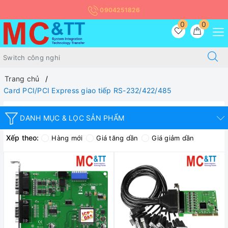
0904251826
0
0
Trang chủ
Card PCI/PCI Express giao tiếp RS-232/422/485
DANH MỤC & LỌC SẢN PHẨM
Xếp theo:
Hàng mới
Giá tăng dần
Giá giảm dần