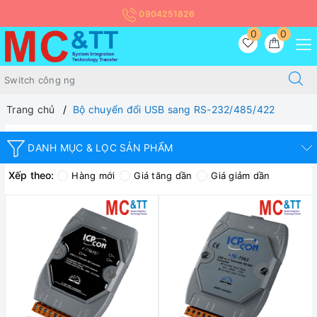
0904251826
0
0
Trang chủ
Bộ chuyển đổi USB sang RS-232/485/422
DANH MỤC & LỌC SẢN PHẨM
Xếp theo:
Hàng mới
Giá tăng dần
Giá giảm dần