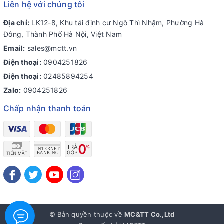
Liên hệ với chúng tôi
Địa chỉ:
LK12-8, Khu tái định cư Ngô Thì Nhậm, Phường Hà
Đông, Thành Phố Hà Nội, Việt Nam
Email:
sales@mctt.vn
Điện thoại:
0904251826
Điện thoại:
02485894254
Zalo:
0904251826
Chấp nhận thanh toán
© Bản quyền thuộc về
MC&TT Co.,Ltd