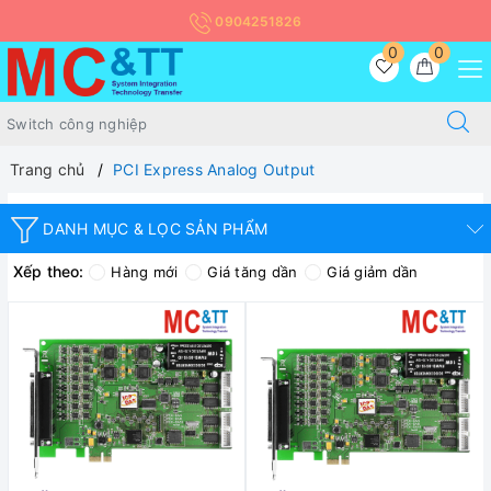
0904251826
0
0
Trang chủ
PCI Express Analog Output
DANH MỤC & LỌC SẢN PHẨM
Xếp theo:
Hàng mới
Giá tăng dần
Giá giảm dần