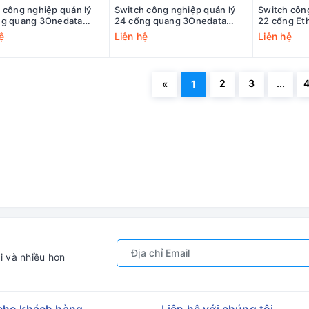
 công nghiệp quản lý
Switch công nghiệp quản lý
Switch côn
ng quang 3Onedata
24 cổng quang 3Onedata
22 cổng Et
00-24F-2HV
IES5100-24F-2LV
quang 3One
ệ
Liên hệ
Liên hệ
22T2F-2H
2
3
...
«
1
i và nhiều hơn