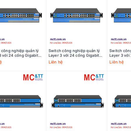
 công nghiệp quản lý
Switch công nghiệp quản lý
Switch côn
3 với 24 cổng Gigabit
Layer 3 với 24 cổng Gigabit
Layer 3 với
 4 cổng 10Gb SFP+
PoE + 4 cổng 10Gb SFP+
Ethernet +
ệ
Liên hệ
Liên hệ
ata ICS5400SL-
3Onedata ICS5400SL-
3Onedata 
4XS-HV
24GP4XS-2LV
24GT4XS-