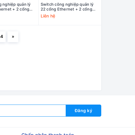
g nghiệp quản lý
Switch công nghiệp quản lý
hernet + 2 cổng
22 cổng Ethernet + 2 cổng
data IES5100-
quang 3Onedata IES5100-
Liên hệ
V
22T2F-2LV
44
»
Đăng ký