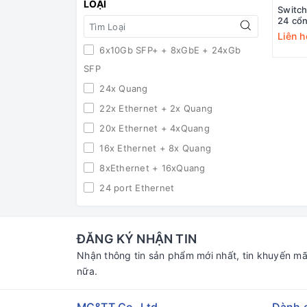
LOẠI
Switch
24 cổ
IES51
Liên h
6x10Gb SFP+ + 8xGbE + 24xGb
SFP
24x Quang
22x Ethernet + 2x Quang
20x Ethernet + 4xQuang
16x Ethernet + 8x Quang
8xEthernet + 16xQuang
24 port Ethernet
24 Port PoE Ethernet
24xEthernet + 4xCombo SFP
ĐĂNG KÝ NHẬN TIN
4x10Gb SFP+ + 8xGb PoE
Nhận thông tin sản phẩm mới nhất, tin khuyến mã
2xGb SFP + 16xGb PoE
nữa.
2xGb SFP + 8xGb PoE