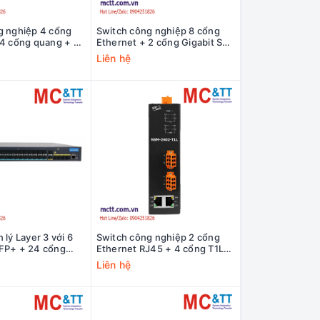
g nghiệp 4 cổng
Switch công nghiệp 8 cổng
 4 cổng quang + 2
Ethernet + 2 cổng Gigabit SFP
it SFP 3Onedata
3Onedata IES2010-8T2GS-
Liên hệ
T4F2GS-2P48
P220
 lý Layer 3 với 6
Switch công nghiệp 2 cổng
FP+ + 24 cổng
Ethernet RJ45 + 4 cổng T1L
 + 8 cổng Gigabit
Ethernet ICP DAS NSM-2402-
Liên hệ
Onedata ICS5000-
T1L CR
6XS