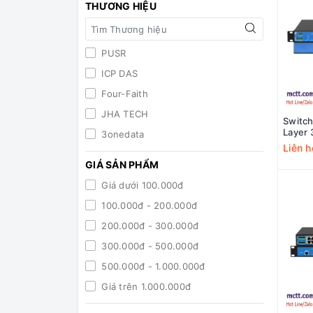
THƯƠNG HIỆU
PUSR
ICP DAS
Four-Faith
JHA TECH
Switch
Layer 
3onedata
PoE +
Liên h
3Oned
GIÁ SẢN PHẨM
24GP
Giá dưới 100.000đ
100.000đ - 200.000đ
200.000đ - 300.000đ
300.000đ - 500.000đ
500.000đ - 1.000.000đ
Giá trên 1.000.000đ