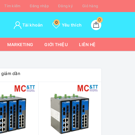
Tìm kiếm
Đăng nhập
Đăng ký
Giỏ hàng
0
0
Tài khoản
Yêu thích
MARKETING
GIỚI THIỆU
LIÊN HỆ
á giảm dần