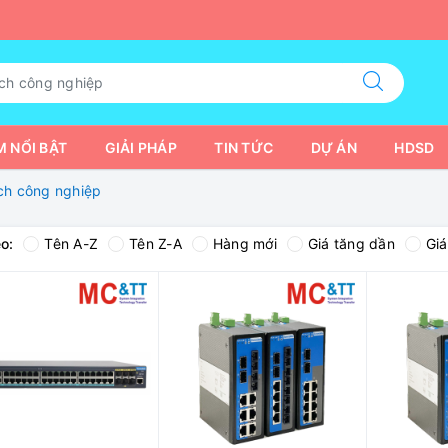
 NỔI BẬT
GIẢI PHÁP
TIN TỨC
DỰ ÁN
HDSD
ch công nghiệp
o:
Tên A-Z
Tên Z-A
Hàng mới
Giá tăng dần
Gi