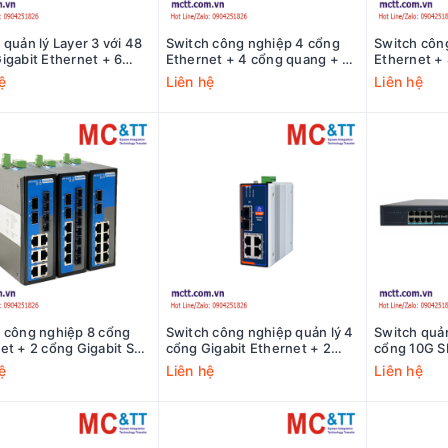
 quản lý Layer 3 với 48
Switch công nghiệp 4 cổng
Switch côn
igabit Ethernet + 6
Ethernet + 4 cổng quang + 2
Ethernet +
10G SFP+ 3Onedata
cổng Gigabit SFP 3Onedata
cổng Gigab
ệ
Liên hệ
Liên hệ
00-C48GT6XS
IES2010-4T4F2GS-P220
IES2010-4
 công nghiệp 8 cổng
Switch công nghiệp quản lý 4
Switch quản
et + 2 cổng Gigabit SFP
cổng Gigabit Ethernet + 2
cổng 10G S
ata IES2010-8T2GS-
cổng Gigabit SFP USR-
Gigabit SFP
ệ
Liên hệ
Liên hệ
ISG1204S-SFP
Ethernet 3
C8GT24GS