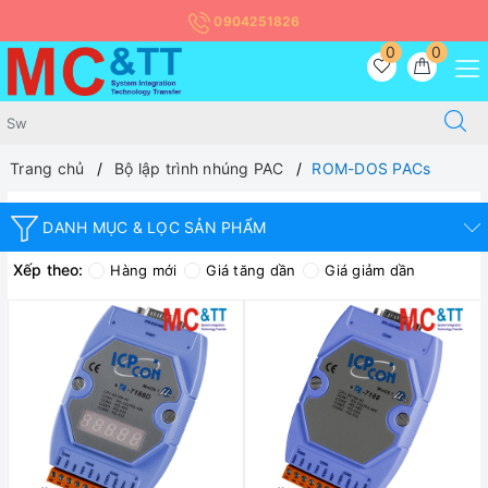
0904251826
0
0
Trang chủ
Bộ lập trình nhúng PAC
ROM-DOS PACs
DANH MỤC & LỌC SẢN PHẨM
Xếp theo:
Hàng mới
Giá tăng dần
Giá giảm dần