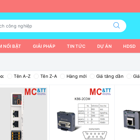
 NỔI BẬT
GIẢI PHÁP
TIN TỨC
DỰ ÁN
HDSD
o:
Tên A-Z
Tên Z-A
Hàng mới
Giá tăng dần
Gi