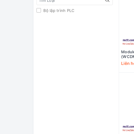
Bộ lập trình PLC
Module
(WCDM
SC02
Liên h