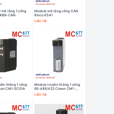
 mở rộng 1 cổng
Module mở rộng cổng CAN
 KB6-CAN
Kinco K541
Liên hệ
yền thông 1 cổng
Module truyền thông 1 cổng
mon CM1-SC01A
RS-485/422 Cimon CM1-
SC01B
Liên hệ