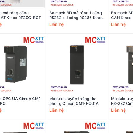
e mở rộng cổng
Bo mạch BD mở rộng 1 cổng
Bo mạch BD
CAT Kinco RP20C-ECT
RS232 + 1 cổng RS485 Kinco
CAN Kinco
KB6-2COM
ệ
Liên hệ
Liên hệ
e OPC UA Cimon CM1-
Module truyền thông dự
Module tru
OPC
phòng Cimon CM1-RC01A
RS-232 Ci
ệ
Liên hệ
Liên hệ