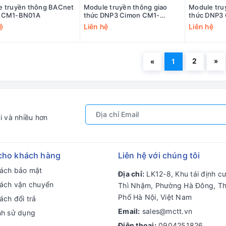
e truyền thông BACnet
Module truyền thông giao
Module tru
 CM1-BN01A
thức DNP3 Cimon CM1-
thức DNP3
EC04DNP
EC01DNP
ệ
Liên hệ
Liên hệ
2
»
«
1
i và nhiều hơn
cho khách hàng
Liên hệ với chúng tôi
sách bảo mật
Địa chỉ:
LK12-8, Khu tái định c
sách vận chuyển
Thì Nhậm, Phường Hà Đông, T
Phố Hà Nội, Việt Nam
ách đổi trả
Email:
sales@mctt.vn
nh sử dụng
Điện thoại:
0904251826