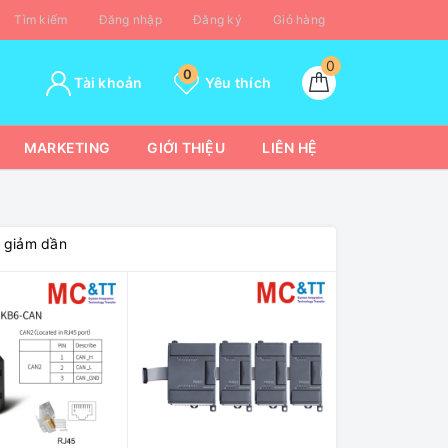
Tìm kiếm
Đăng nhập
Đăng ký
Giỏ hàng
0
0
Tài khoản
Yêu thích
MARKETING
GIỚI THIỆU
LIÊN HỆ
á giảm dần