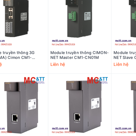
 truyền thông 3G
Module truyền thông CIMON-
Module tr
A) Cimon CM1-
NET Master CM1-CN01M
NET Slave
CDMA
ệ
Liên hệ
Liên hệ