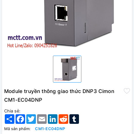
Module truyền thông giao thức DNP3 Cimon
CM1-EC04DNP
Chia sẻ:
Share
Facebook
Twitter
Email
LinkedIn
Reddit
Tumblr
Mã sản phẩm:
CM1-EC04DNP