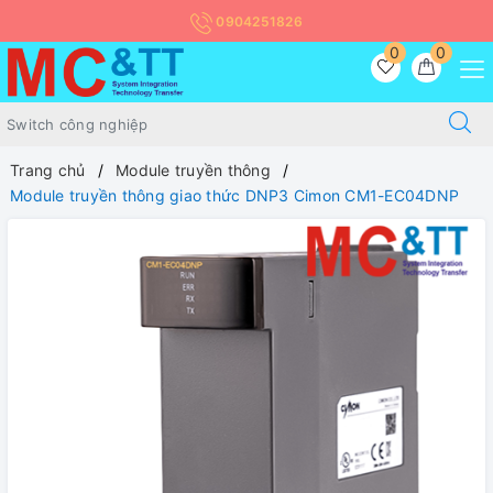
0904251826
0
0
Trang chủ
Module truyền thông
Module truyền thông giao thức DNP3 Cimon CM1-EC04DNP