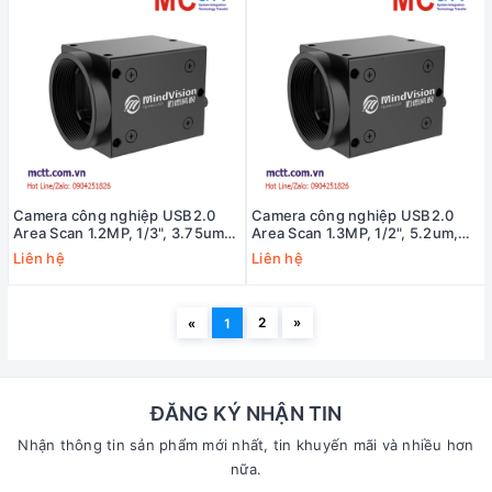
Camera công nghiệp USB2.0
Camera công nghiệp USB2.0
Area Scan 1.2MP, 1/3", 3.75um,
Area Scan 1.3MP, 1/2", 5.2um,
1280x960, 39fps MindVision
1280x1024, 30fps MindVision
Liên hệ
Liên hệ
MV-UBS130RC
MV-UBS130M
2
»
«
1
ĐĂNG KÝ NHẬN TIN
Nhận thông tin sản phẩm mới nhất, tin khuyến mãi và nhiều hơn
nữa.