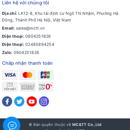
Liên hệ với chúng tôi
Địa chỉ:
LK12-8, Khu tái định cư Ngô Thì Nhậm, Phường Hà
Đông, Thành Phố Hà Nội, Việt Nam
Email:
sales@mctt.vn
Điện thoại:
0904251826
Điện thoại:
02485894254
Zalo:
0904251826
Chấp nhận thanh toán
© Bản quyền thuộc về
MC&TT Co.,Ltd