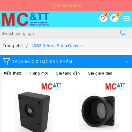
0904251826
0
0
Trang chủ
USB2.0 Area Scan Camera
DANH MỤC & LỌC SẢN PHẨM
Xếp theo:
Hàng mới
Giá tăng dần
Giá giảm dần