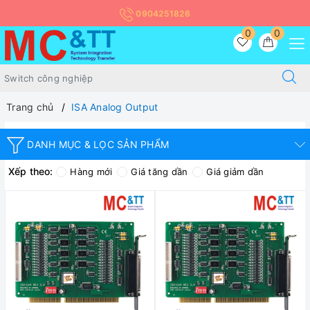
0904251826
0
0
Trang chủ
ISA Analog Output
DANH MỤC & LỌC SẢN PHẨM
Xếp theo:
Hàng mới
Giá tăng dần
Giá giảm dần