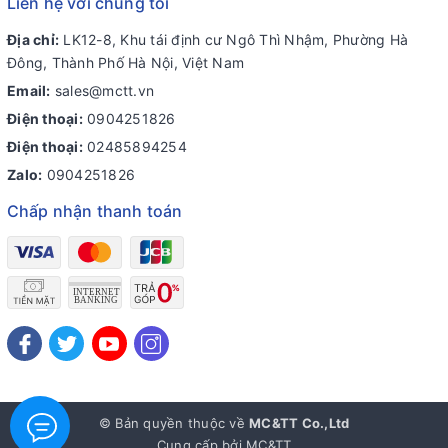
Liên hệ với chúng tôi
Địa chỉ:
LK12-8, Khu tái định cư Ngô Thì Nhậm, Phường Hà
Đông, Thành Phố Hà Nội, Việt Nam
Email:
sales@mctt.vn
Điện thoại:
0904251826
Điện thoại:
02485894254
Zalo:
0904251826
Chấp nhận thanh toán
© Bản quyền thuộc về
MC&TT Co.,Ltd
Cung cấp bởi
MC&TT