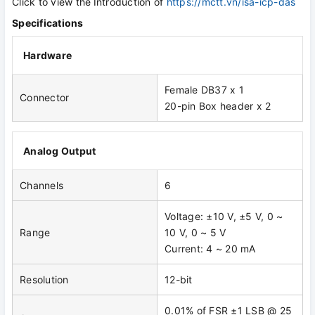
Click to view the
Introduction of
https://mctt.vn/isa-icp-das
Specifications
Hardware
Female DB37 x 1
Connector
20-pin Box header x 2
Analog Output
Channels
6
Voltage: ±10 V, ±5 V, 0 ~
Range
10 V, 0 ~ 5 V
Current: 4 ~ 20 mA
Resolution
12-bit
0.01% of FSR ±1 LSB @ 25