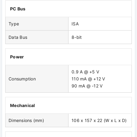
PC Bus
Type
ISA
Data Bus
8-bit
Power
0.9 A @ +5 V
Consumption
110 mA @ +12 V
90 mA @ -12 V
Mechanical
Dimensions (mm)
106 x 157 x 22 (W x L x D)