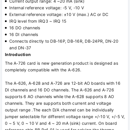
Current output range: 4 ~20 mA (sink)
Internal reference voltage: -5 V, -10 V
External reference voltage: ±10 V (max.) AC or DC
IRQ level from IRQ3 ~ IRQ 15
16 DO channels
16 DI channels
Connects directly to DB-16P, DB-16R, DB-24PR, DN-20
and DN-37
Introduction
The A-726 card is new generation product is designed as
completely compatible with the A-626.
The A-626, A-628 and A-726 are 12-bit AO boards with 16
DI channels and 16 DO channels. The A-626 and A-726
supports 6 AO channels while the A-628 supports 8 AO
channels. They are supports both current and voltage
output range .The each D/A channel can be individually
jumper selectable for different voltage range +/-10 V, +/-5 V,
0 ~ 5 V, 0 ~ 10 V and 4 ~ 20 mA (sink) current. On board
reference chip BB Ref-01 is used for solving the thermo-