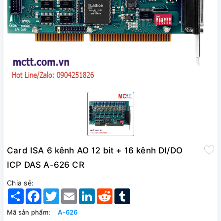
Card ISA 6 kênh AO 12 bit + 16 kênh DI/DO
ICP DAS A-626 CR
Chia sẻ:
Share
Facebook
Twitter
Email
LinkedIn
Reddit
Tumblr
Mã sản phẩm:
A-626