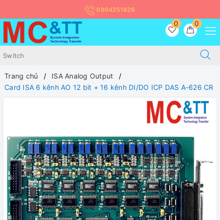
0904251826
0
0
Trang chủ
ISA Analog Output
Card ISA 6 kênh AO 12 bit + 16 kênh DI/DO ICP DAS A-626 CR