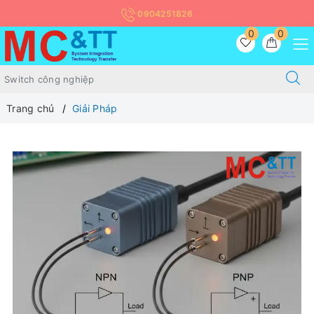
0904251826
0
0
Trang chủ
Giải Pháp