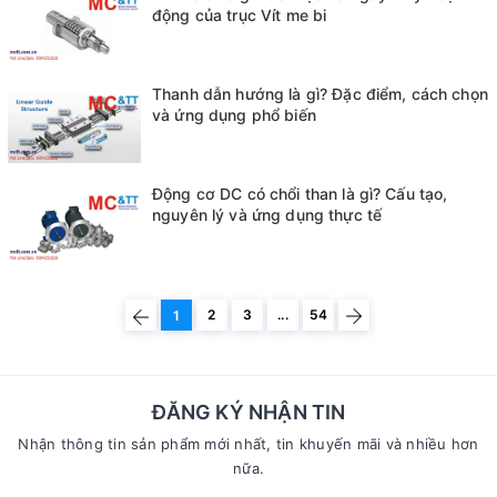
động của trục Vít me bi
Thanh dẫn hướng là gì? Đặc điểm, cách chọn
và ứng dụng phổ biến
Động cơ DC có chổi than là gì? Cấu tạo,
nguyên lý và ứng dụng thực tế
2
3
...
54
1
ĐĂNG KÝ NHẬN TIN
Nhận thông tin sản phẩm mới nhất, tin khuyến mãi và nhiều hơn
nữa.