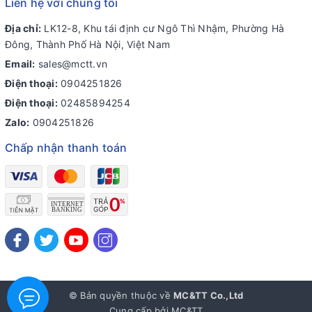
Liên hệ với chúng tôi
Địa chỉ:
LK12-8, Khu tái định cư Ngô Thì Nhậm, Phường Hà
Đông, Thành Phố Hà Nội, Việt Nam
Email:
sales@mctt.vn
Điện thoại:
0904251826
Điện thoại:
02485894254
Zalo:
0904251826
Chấp nhận thanh toán
© Bản quyền thuộc về
MC&TT Co.,Ltd
Cung cấp bởi
MC&TT