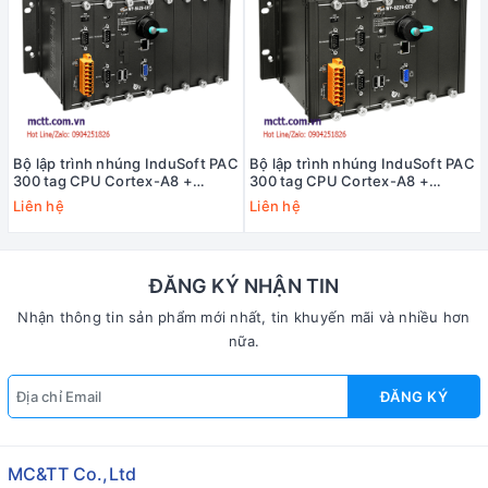
Bộ lập trình nhúng InduSoft PAC
Bộ lập trình nhúng InduSoft PAC
300 tag CPU Cortex-A8 +
300 tag CPU Cortex-A8 +
WinCE 7.0 ICP DAS WP-9429-
WinCE 7.0 ICP DAS WP-9229-
Liên hệ
Liên hệ
CE7 CR
CE7 CR
ĐĂNG KÝ NHẬN TIN
Nhận thông tin sản phẩm mới nhất, tin khuyến mãi và nhiều hơn
nữa.
ĐĂNG KÝ
MC&TT Co.,Ltd