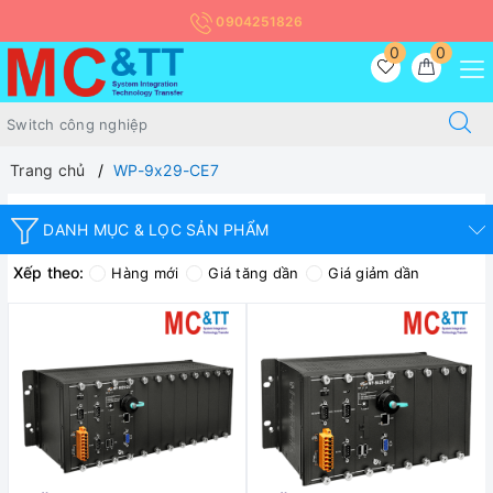
0904251826
0
0
Trang chủ
WP-9x29-CE7
DANH MỤC & LỌC SẢN PHẨM
Xếp theo:
Hàng mới
Giá tăng dần
Giá giảm dần