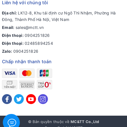
Liên hệ với chúng tôi
Địa chỉ:
LK12-8, Khu tái định cư Ngô Thì Nhậm, Phường Hà
Đông, Thành Phố Hà Nội, Việt Nam
Email:
sales@mctt.vn
Điện thoại:
0904251826
Điện thoại:
02485894254
Zalo:
0904251826
Chấp nhận thanh toán
© Bản quyền thuộc về
MC&TT Co.,Ltd