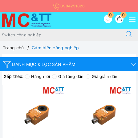
0904251826
0
0
Trang chủ
Cảm biến công nghiệp
DANH MỤC & LỌC SẢN PHẨM
Xếp theo:
Hàng mới
Giá tăng dần
Giá giảm dần