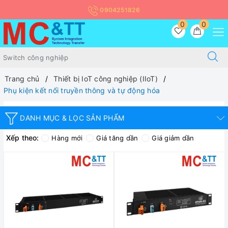
0904251826
0
0
Trang chủ
Thiết bị IoT công nghiệp (IIoT)
Phụ kiện kết nối truyền thông và tự động hóa
DANH MỤC & LỌC SẢN PHẨM
Xếp theo:
Hàng mới
Giá tăng dần
Giá giảm dần