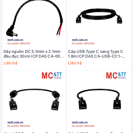
Dây nguồn DC 5.5mm x 2.1mm
Cáp USB Type C sang Type C
đầu đực 30cm ICP DAS CA-002-
1.8m ICP DAS CA-USB-CC1-
UL CR
L018 CR
Liên hệ
Liên hệ