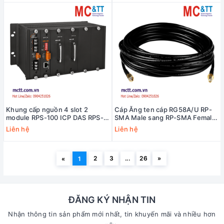
Khung cấp nguồn 4 slot 2
Cáp Ăng ten cáp RG58A/U RP-
module RPS-100 ICP DAS RPS-
SMA Male sang RP-SMA Female
4M/W2 CR
dài 8M RP-SMA Male ICP DAS
Liên hệ
Liên hệ
3S008-1 CR
2
3
...
26
»
«
1
ĐĂNG KÝ NHẬN TIN
Nhận thông tin sản phẩm mới nhất, tin khuyến mãi và nhiều hơn