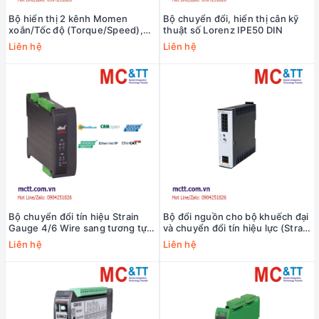
Bộ hiển thị 2 kênh Momen
Bộ chuyển đổi, hiển thị cân kỹ
xoắn/Tốc độ (Torque/Speed),
thuật số Lorenz IPE50 DIN
Momen xoắn/Góc quay
Liên hệ
Liên hệ
(Torque/Angle), Lực/độ dịch
chuyển (Force/Displacement)
Lorenz DD-2002
Bộ chuyển đổi tín hiệu Strain
Bộ đổi nguồn cho bộ khuếch đại
Gauge 4/6 Wire sang tương tự
và chuyển đổi tín hiệu lực (Strain
Lorenz eNod4-T DIN
Gauge) Lorenz GM41-NT
Liên hệ
Liên hệ