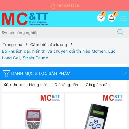
0904251826
0
0
Trang chủ
Cảm biến đo lường
Bộ khuếch đại, hiển thị và chuyển đổi tín hiệu Momen, Lực,
Load Cell, Strain Gauge
DANH MỤC & LỌC SẢN PHẨM
Xếp theo:
Hàng mới
Giá tăng dần
Giá giảm dần