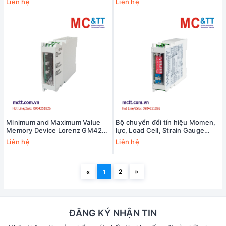
Liên hệ
Liên hệ
Minimum and Maximum Value
Bộ chuyển đổi tín hiệu Momen,
Memory Device Lorenz GM42-
lực, Load Cell, Strain Gauge
MAX
sang tương tự Lorenz GM40
Liên hệ
Liên hệ
2
»
«
1
ĐĂNG KÝ NHẬN TIN