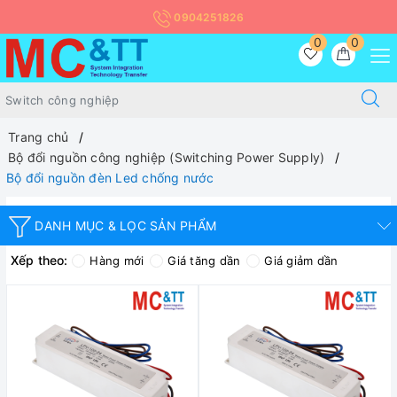
0904251826
0
0
Trang chủ
Bộ đổi nguồn công nghiệp (Switching Power Supply)
Bộ đổi nguồn đèn Led chống nước
DANH MỤC & LỌC SẢN PHẨM
Xếp theo:
Hàng mới
Giá tăng dần
Giá giảm dần