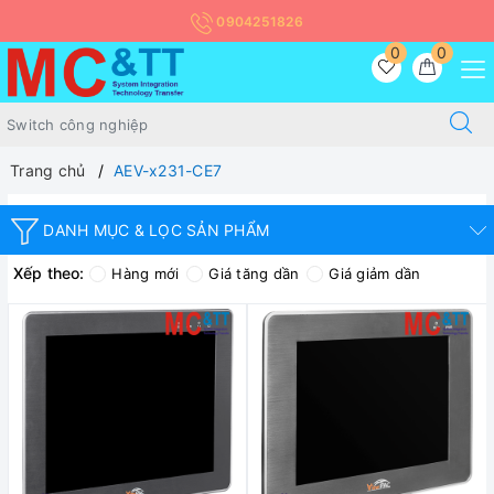
0904251826
0
0
Trang chủ
AEV-x231-CE7
DANH MỤC & LỌC SẢN PHẨM
Xếp theo:
Hàng mới
Giá tăng dần
Giá giảm dần