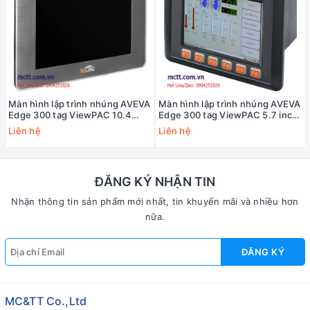
Màn hình lập trình nhúng AVEVA
Màn hình lập trình nhúng AVEVA
Edge 300 tag ViewPAC 10.4
Edge 300 tag ViewPAC 5.7 inch
inch CPU Cortex-A8 + WinCE
CPU Cortex-A8 + WinCE 7.0 ICP
Liên hệ
Liên hệ
7.0 ICP DAS AEV-4231-CE7 CR
DAS AEV-1231-CE7 CR
ĐĂNG KÝ NHẬN TIN
Nhận thông tin sản phẩm mới nhất, tin khuyến mãi và nhiều hơn
nữa.
ĐĂNG KÝ
MC&TT Co.,Ltd