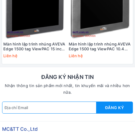
Màn hình lập trình nhúng AVEVA
Màn hình lập trình nhúng AVEVA
Edge 1500 tag ViewPAC 15 inch
Edge 1500 tag ViewPAC 10.4
CPU Cortex-A8 + WinCE 7.0 ICP
inch CPU Cortex-A8 + WinCE
Liên hệ
Liên hệ
DAS AEV-6231-CE7-1500 CR
7.0 ICP DAS AEV-4231-CE7-
1500 CR
ĐĂNG KÝ NHẬN TIN
Nhận thông tin sản phẩm mới nhất, tin khuyến mãi và nhiều hơn
nữa.
ĐĂNG KÝ
MC&TT Co.,Ltd