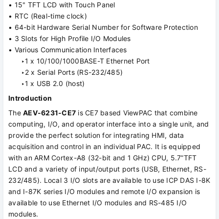
• 15" TFT LCD with Touch Panel
• RTC (Real-time clock)
• 64-bit Hardware Serial Number for Software Protection
• 3 Slots for High Profile I/O Modules
• Various Communication Interfaces
‣1 x 10/100/1000BASE-T Ethernet Port
‣2 x Serial Ports (RS-232/485)
‣1 x USB 2.0 (host)
Introduction
The
AEV-6231-CE7
is CE7 based ViewPAC that combine
computing, I/O, and operator interface into a single unit, and
provide the perfect solution for integrating HMI, data
acquisition and control in an individual PAC. It is equipped
with an ARM Cortex-A8 (32-bit and 1 GHz) CPU, 5.7”TFT
LCD and a variety of input/output ports (USB, Ethernet, RS-
232/485). Local 3 I/O slots are available to use ICP DAS I-8K
and I-87K series I/O modules and remote I/O expansion is
available to use Ethernet I/O modules and RS-485 I/O
modules.