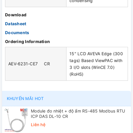
condensing
Download
Datasheet
Documents
Ordering Information
15" LCD AVEVA Edge (300
tags) Based ViewPAC with
AEV-6231-CE7 CR
3 I/O slots (WinCE 7.0)
(RoHS)
KHUYẾN MÃI HOT
Module đo nhiệt + độ ẩm RS-485 Modbus RTU
ICP DAS DL-10 CR
Liên hệ