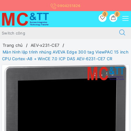
0904251826
0
0
Trang chủ
AEV-x231-CE7
Màn hình lập trình nhúng AVEVA Edge 300 tag ViewPAC 15 inch
CPU Cortex-A8 + WinCE 7.0 ICP DAS AEV-6231-CE7 CR