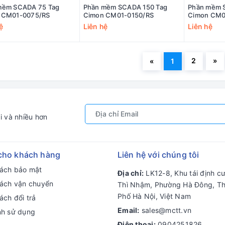
mềm SCADA 75 Tag
Phần mềm SCADA 150 Tag
Phần mềm 
 CM01-0075/RS
Cimon CM01-0150/RS
Cimon CM0
ệ
Liên hệ
Liên hệ
2
»
«
1
i và nhiều hơn
cho khách hàng
Liên hệ với chúng tôi
sách bảo mật
Địa chỉ:
LK12-8, Khu tái định c
sách vận chuyển
Thì Nhậm, Phường Hà Đông, T
Phố Hà Nội, Việt Nam
ách đổi trả
Email:
sales@mctt.vn
nh sử dụng
Điện thoại:
0904251826