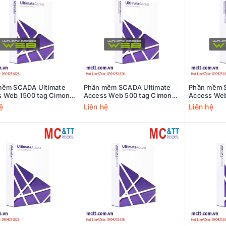
mềm SCADA Ultimate
Phần mềm SCADA Ultimate
Phần mềm 
s Web 1500 tag Cimon
Access Web 500 tag Cimon
Access Web
1500/DS
UA02-0500/DS
UA02-0150
ệ
Liên hệ
Liên hệ