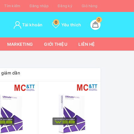
Tìm kiếm
Đăng nhập
Đăng ký
Giỏ hàng
0
0
Tài khoản
Yêu thích
MARKETING
GIỚI THIỆU
LIÊN HỆ
á giảm dần