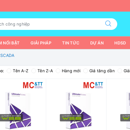
 NỔI BẬT
GIẢI PHÁP
TIN TỨC
DỰ ÁN
HDSD
 SCADA
o:
Tên A-Z
Tên Z-A
Hàng mới
Giá tăng dần
Gi