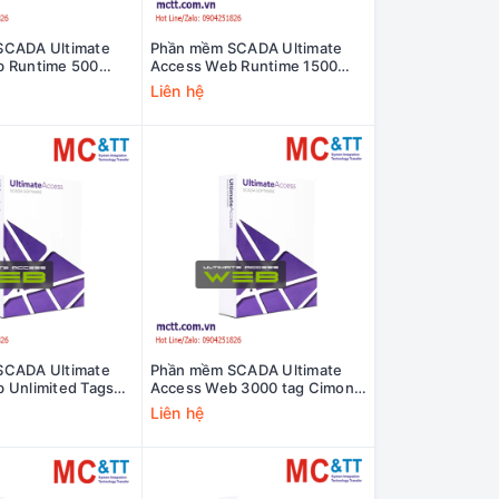
SCADA Ultimate
Phần mềm SCADA Ultimate
 Runtime 500
Access Web Runtime 1500
n UA02-0500/RS
Tags Cimon UA02-1500/RS
Liên hệ
SCADA Ultimate
Phần mềm SCADA Ultimate
 Unlimited Tags
Access Web 3000 tag Cimon
2-FULL/DS
UA02-3000/DS
Liên hệ