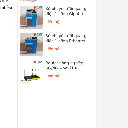
, ODBC,
i nhiều
Bộ chuyển đổi quang
điện 1 cổng Gigabit
Ethernet 3Onedata
Liên hệ
MODEL3012-S-SC-
20KM (Dual fiber, Single-
mode, SC, 20KM)
Bộ chuyển đổi quang
điện 1 cổng Ethernet
3onedata MODEL1100-
Liên hệ
S-SC-20KM (Dual fiber,
Single-mode, SC, 20KM)
Router công nghiệp
3G/4G + Wi-Fi +
APN/VPN Four-Faith
Liên hệ
F3436