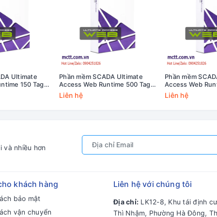
DA Ultimate
Phần mềm SCADA Ultimate
Phần mềm SCADA
ntime 150 Tags
Access Web Runtime 500 Tags
Access Web Run
150/RS
Cimon UA02-0500/RS
Cimon UA02-15
Liên hệ
Liên hệ
i và nhiều hơn
cho khách hàng
Liên hệ với chúng tôi
sách bảo mật
Địa chỉ:
LK12-8, Khu tái định c
sách vận chuyển
Thì Nhậm, Phường Hà Đông, T