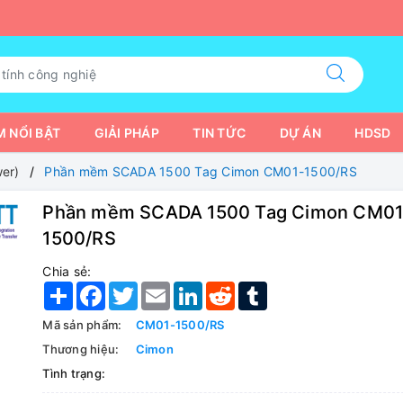
 NỔI BẬT
GIẢI PHÁP
TIN TỨC
DỰ ÁN
HDSD
er)
Phần mềm SCADA 1500 Tag Cimon CM01-1500/RS
Phần mềm SCADA 1500 Tag Cimon CM01
1500/RS
Chia sẻ:
Share
Facebook
Twitter
Email
LinkedIn
Reddit
Tumblr
Mã sản phẩm:
CM01-1500/RS
Thương hiệu:
Cimon
Tình trạng: