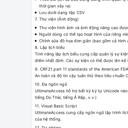
thời gian xảy ra)
Lưu dưới dạng tệp CSV
7. Thư viện (Ảnh động)
Thư viện hình ảnh và ảnh động nâng cao được
Người dùng có thể tạo hoạt hình của riêng m
Chỉnh sửa đồ họa đơn giản (bao gồm cả hình 
8. Lập lịch biểu
Tính năng lập lịch biểu cung cấp quản lý sự kiệ
điểm nhất định. Các sự kiện có thể được lên k
9. CRF21 part 11 standards of the American FD
An toàn và độ tin cậy tuân thủ theo tiêu chuẩn
10. Đa ngôn ngữ
UltimateAccess hỗ trợ bất kỳ ký tự Unicode nào
tiếng Do Thái, tiếng Ả Rập, v.v.)
11. Visual Basic Script
UltimateAccess cung cấp ngôn ngữ lập trình tí
của hệ thống.
12. Dự phòng