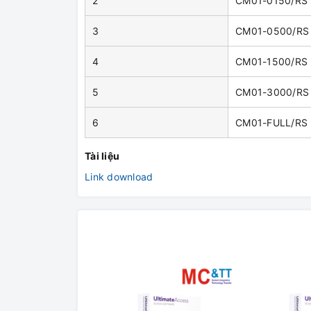
2
CM01-0150/RS
3
CM01-0500/RS
4
CM01-1500/RS
5
CM01-3000/RS
6
CM01-FULL/RS
Tài liệu
Link download