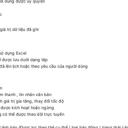
ười dùng được ủy quyền
p
á trị dữ liệu đã ghi
sử dụng Excel
hể được lưu dưới dạng tệp
 đã lên lịch hoặc theo yêu cầu của người dùng
ên
âm thanh , tin nhắn văn bản
h giá trị gia tăng, thay đổi tốc độ
g được kích hoạt hoặc ngừng
 có thể được theo dõi trực tuyến
cảnh báo (Được lọc theo thẻ cụ thể / loại báo động / trạng thái cả