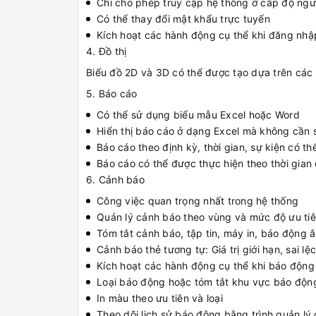
Chỉ cho phép truy cập hệ thống ở cấp độ ng
Có thể thay đổi mật khẩu trực tuyến
Kích hoạt các hành động cụ thể khi đăng nhậ
4. Đồ thị
Biểu đồ 2D và 3D có thể được tạo dựa trên các gi
5. Báo cáo
Có thể sử dụng biểu mẫu Excel hoặc Word
Hiển thị báo cáo ở dạng Excel mà không cần 
Báo cáo theo định kỳ, thời gian, sự kiện có t
Báo cáo có thể được thực hiện theo thời gian
6. Cảnh báo
Công việc quan trọng nhất trong hệ thống
Quản lý cảnh báo theo vùng và mức độ ưu ti
Tóm tắt cảnh báo, tập tin, máy in, báo động 
Cảnh báo thẻ tương tự: Giá trị giới hạn, sai lệc
Kích hoạt các hành động cụ thể khi báo độn
Loại báo động hoặc tóm tắt khu vực báo động
In màu theo ưu tiên và loại
Theo dõi lịch sử báo động bằng trình quản lý 