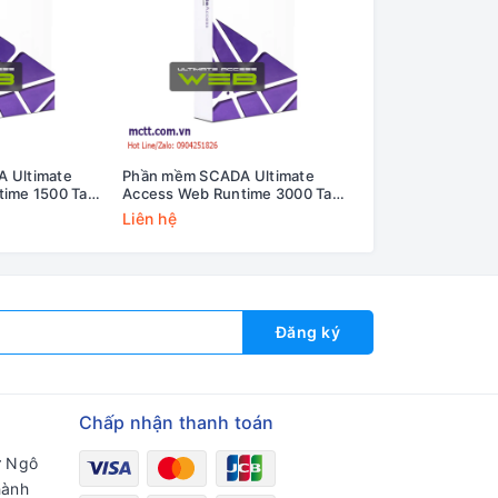
 Ultimate
Phần mềm SCADA Ultimate
Phần mềm SCADA 
time 1500 Tags
Access Web Runtime 3000 Tags
Access Web Runti
00/RS
Cimon UA02-3000/RS
Tags Cimon UA02
Liên hệ
Liên hệ
Đăng ký
Chấp nhận thanh toán
ư Ngô
hành