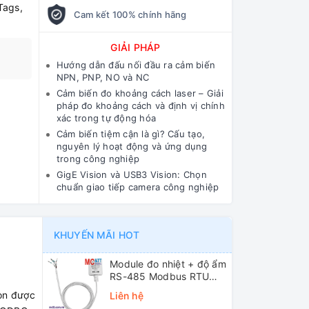
Tags,
Cam kết 100% chính hãng
GIẢI PHÁP
Hướng dẫn đấu nối đầu ra cảm biến
NPN, PNP, NO và NC
Cảm biến đo khoảng cách laser – Giải
pháp đo khoảng cách và định vị chính
xác trong tự động hóa
Cảm biến tiệm cận là gì? Cấu tạo,
nguyên lý hoạt động và ứng dụng
trong công nghiệp
GigE Vision và USB3 Vision: Chọn
chuẩn giao tiếp camera công nghiệp
KHUYẾN MÃI HOT
Module đo nhiệt + độ ẩm
RS-485 Modbus RTU
ICP DAS DL-10 CR
on được
Liên hệ