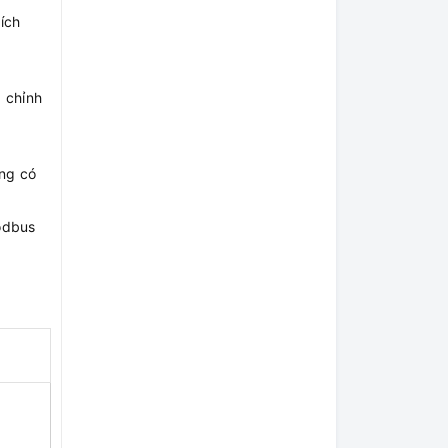
ích
 chỉnh
ộng có
odbus