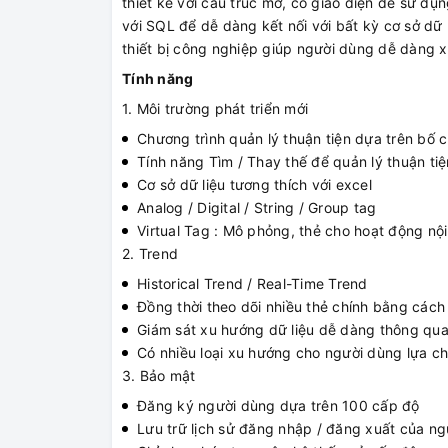
thiết kế với cấu trúc mở, có giao diện dễ sử dụ
với SQL để dễ dàng kết nối với bất kỳ cơ sở dữ l
thiết bị công nghiệp giúp người dùng dễ dàng xâ
Tính năng
1. Môi trường phát triển mới
Chương trình quản lý thuận tiện dựa trên bố 
Tính năng Tìm / Thay thế để quản lý thuận tiệ
Cơ sở dữ liệu tương thích với excel
Analog / Digital / String / Group tag
Virtual Tag : Mô phỏng, thẻ cho hoạt động nộ
2. Trend
Historical Trend / Real-Time Trend
Đồng thời theo dõi nhiều thẻ chính bằng cách
Giám sát xu hướng dữ liệu dễ dàng thông qu
Có nhiều loại xu hướng cho người dùng lựa ch
3. Bảo mật
Đăng ký người dùng dựa trên 100 cấp độ
Lưu trữ lịch sử đăng nhập / đăng xuất của n