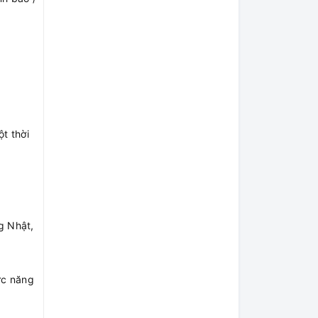
t thời
g Nhật,
ức năng