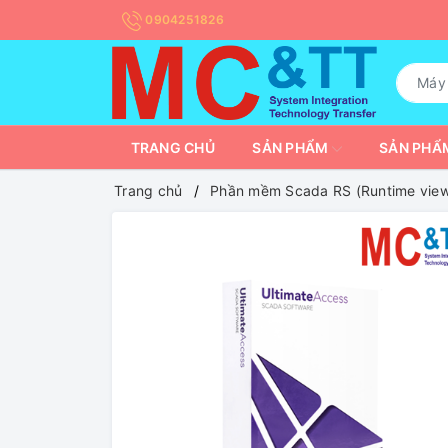
0904251826
TRANG CHỦ
SẢN PHẨM
SẢN PHẨM
Trang chủ
Phần mềm Scada RS (Runtime view