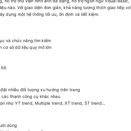
ng, hỗ trợ thư viện hình ảnh đa dạng, hỗ trợ ngôn ngữ Visual Basic
iệu nào. Với giao diện đơn giản, khả năng tương thích giao tiếp vớ
y dựng một hệ thống tối ưu, ổn định và tiết kiệm.
cục và chức năng tìm kiếm
n cơ sở dữ liệu quy mô lớn
i bộ
 đặt nhiều đối tượng xu hướng trên trang
a các thanh công cụ khác nhau
ọn như YT trend, Multiple trend, XT trend, ST trend…
gười dùng