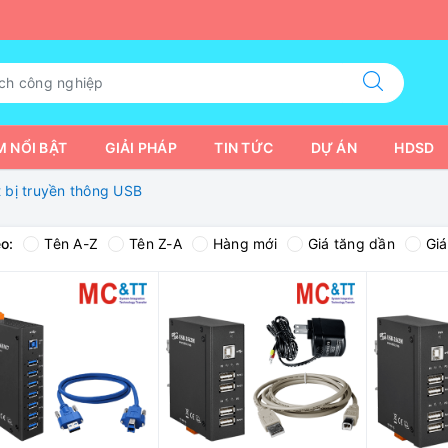
 NỔI BẬT
GIẢI PHÁP
TIN TỨC
DỰ ÁN
HDSD
t bị truyền thông USB
o:
Tên A-Z
Tên Z-A
Hàng mới
Giá tăng dần
Gi