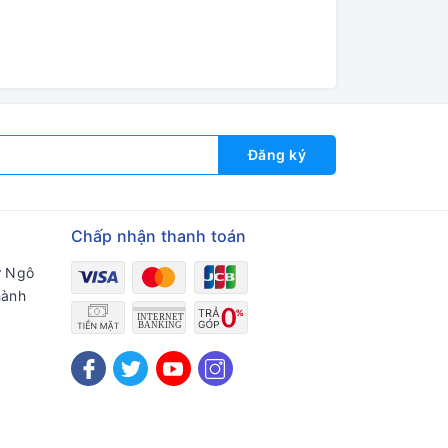
Đăng ký
Chấp nhận thanh toán
ư Ngô
hành