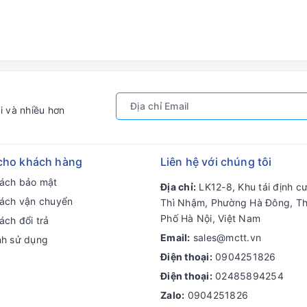
i và nhiều hơn
cho khách hàng
Liên hệ với chúng tôi
sách bảo mật
Địa chỉ:
LK12-8, Khu tái định c
sách vận chuyển
Thì Nhậm, Phường Hà Đông, T
Phố Hà Nội, Việt Nam
ách đổi trả
Email:
sales@mctt.vn
nh sử dụng
Điện thoại:
0904251826
Điện thoại:
02485894254
Zalo:
0904251826