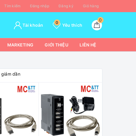
Tìm kiếm
Đăng nhập
Đăng ký
Giỏ hàng
0
0
Tài khoản
Yêu thích
MARKETING
GIỚI THIỆU
LIÊN HỆ
á giảm dần