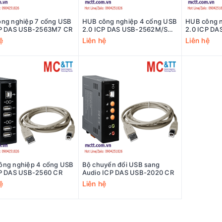
ông nghiệp 7 cổng USB
HUB công nghiệp 4 cổng USB
HUB công n
CP DAS USB-2563M7 CR
2.0 ICP DAS USB-2562M/S
2.0 ICP D
CR
ệ
Liên hệ
Liên hệ
ông nghiệp 4 cổng USB
Bộ chuyển đổi USB sang
CP DAS USB-2560 CR
Audio ICP DAS USB-2020 CR
ệ
Liên hệ