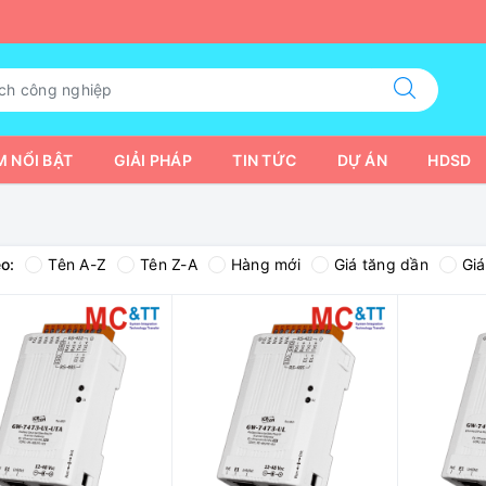
 NỔI BẬT
GIẢI PHÁP
TIN TỨC
DỰ ÁN
HDSD
o:
Tên A-Z
Tên Z-A
Hàng mới
Giá tăng dần
Gi