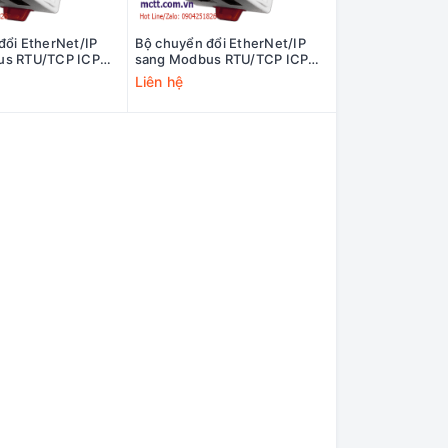
đổi EtherNet/IP
Bộ chuyển đổi EtherNet/IP
us RTU/TCP ICP
sang Modbus RTU/TCP ICP
72-UL-UTA CR
DAS GW-7472-UL CR
Liên hệ