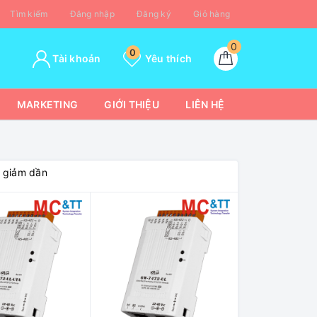
Tìm kiếm
Đăng nhập
Đăng ký
Giỏ hàng
0
0
Tài khoản
Yêu thích
MARKETING
GIỚI THIỆU
LIÊN HỆ
á giảm dần