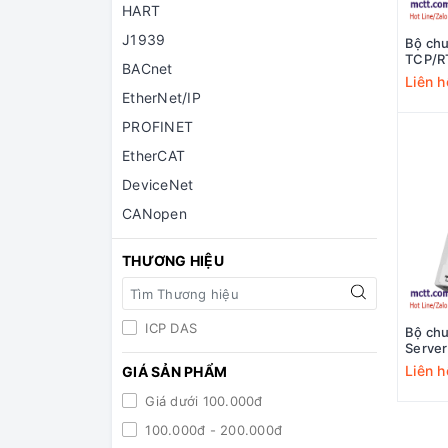
HART
J1939
Bộ ch
TCP/R
BACnet
EtherN
Liên h
GW-74
EtherNet/IP
PROFINET
EtherCAT
DeviceNet
CANopen
THƯƠNG HIỆU
ICP DAS
Bộ ch
Server
EtherN
Liên h
GIÁ SẢN PHẨM
GW-74
Giá dưới 100.000đ
100.000đ - 200.000đ