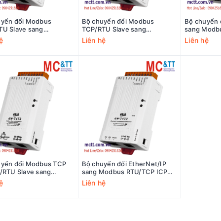
uyển đổi Modbus
Bộ chuyển đổi Modbus
Bộ chuyển 
TU Slave sang
TCP/RTU Slave sang
sang Modb
et/IP Scanner ICP DAS
EtherNet/IP Scanner ICP DAS
DAS GW-74
ệ
Liên hệ
Liên hệ
73-UL-UTA CR
GW-7473-UL CR
uyển đổi Modbus TCP
Bộ chuyển đổi EtherNet/IP
/RTU Slave sang
sang Modbus RTU/TCP ICP
et/IP Scanner ICP DAS
DAS GW-7472 CR
ệ
Liên hệ
73 CR