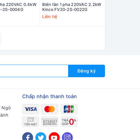
 pha 220VAC 0.4kW
Biến tần 1 pha 220VAC 2.2kW
0-2S-0004G
Kinco FV20-2S-0022G
Liên hệ
Đăng ký
Chấp nhận thanh toán
ư Ngô
hành