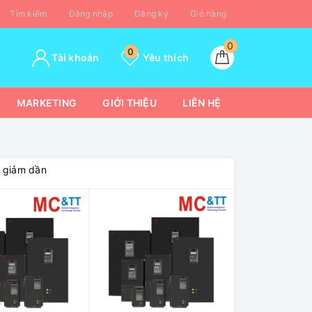
Tìm kiếm
Đăng nhập
Đăng ký
Giỏ hàng
0
0
Tài khoản
Yêu thích
MARKETING
GIỚI THIỆU
LIÊN HỆ
á giảm dần