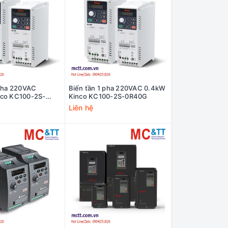
 pha 220VAC
Biến tần 1 pha 220VAC 0.4kW
nco KC100-2S-
Kinco KC100-2S-0R40G
Liên hệ