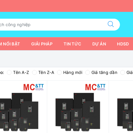
 NỔI BẬT
GIẢI PHÁP
TIN TỨC
DỰ ÁN
HDSD
o:
Tên A-Z
Tên Z-A
Hàng mới
Giá tăng dần
Gi