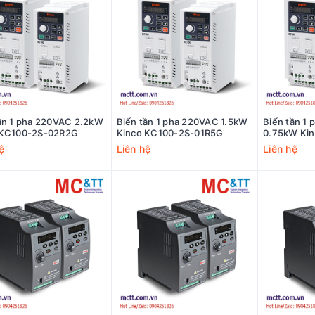
ần 1 pha 220VAC 2.2kW
Biến tần 1 pha 220VAC 1.5kW
Biến tần 1
 KC100-2S-02R2G
Kinco KC100-2S-01R5G
0.75kW Ki
0R75G
ệ
Liên hệ
Liên hệ