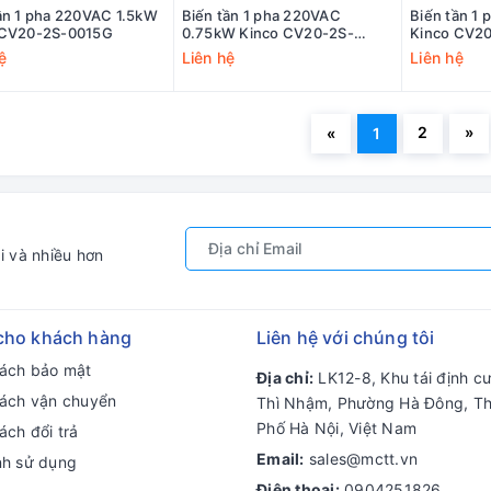
ần 1 pha 220VAC 1.5kW
Biến tần 1 pha 220VAC
Biến tần 1
 CV20-2S-0015G
0.75kW Kinco CV20-2S-
Kinco CV2
0007G
ệ
Liên hệ
Liên hệ
2
»
«
1
i và nhiều hơn
cho khách hàng
Liên hệ với chúng tôi
sách bảo mật
Địa chỉ:
LK12-8, Khu tái định c
sách vận chuyển
Thì Nhậm, Phường Hà Đông, T
Phố Hà Nội, Việt Nam
ách đổi trả
Email:
sales@mctt.vn
nh sử dụng
Điện thoại:
0904251826