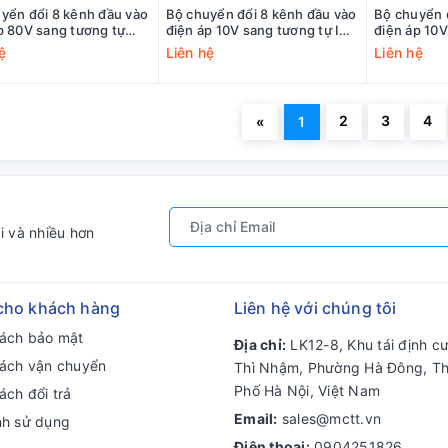
yển đổi 8 kênh đầu vào
Bộ chuyển đổi 8 kênh đầu vào
Bộ chuyển 
p 80V sang tương tự
điện áp 10V sang tương tự ICP
điện áp 10V
AS DNM-848VI-80V CR
DAS DN-848VI-10V CR
DAS DNM-8
ệ
Liên hệ
Liên hệ
2
3
4
«
1
i và nhiều hơn
cho khách hàng
Liên hệ với chúng tôi
sách bảo mật
Địa chỉ:
LK12-8, Khu tái định c
sách vận chuyển
Thì Nhậm, Phường Hà Đông, T
Phố Hà Nội, Việt Nam
ách đổi trả
Email:
sales@mctt.vn
nh sử dụng
Điện thoại:
0904251826