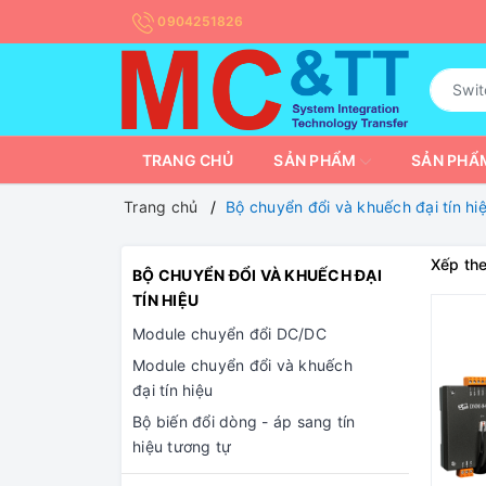
0904251826
TRANG CHỦ
SẢN PHẨM
SẢN PHẨM
Trang chủ
Bộ chuyển đổi và khuếch đại tín hi
Xếp the
BỘ CHUYỂN ĐỔI VÀ KHUẾCH ĐẠI
TÍN HIỆU
Module chuyển đổi DC/DC
Module chuyển đổi và khuếch
đại tín hiệu
Bộ biến đổi dòng - áp sang tín
hiệu tương tự