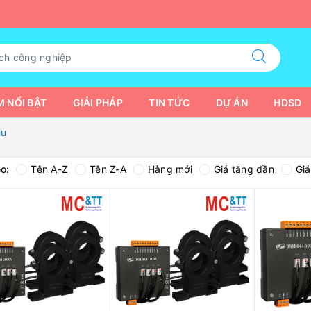
 NỔI BẬT
GIẢI PHÁP
TIN TỨC
DỰ ÁN
HDSD
ệu
o:
Tên A-Z
Tên Z-A
Hàng mới
Giá tăng dần
Gi