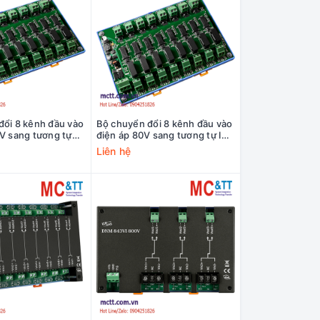
đổi 8 kênh đầu vào
Bộ chuyển đổi 8 kênh đầu vào
V sang tương tự
điện áp 80V sang tương tự ICP
N-848VI-150V CR
DAS DN-848VI-80V CR
Liên hệ