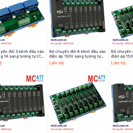
yển đổi 3 kênh đầu vào
Bộ chuyển đổi 8 kênh đầu vào
Bộ chuyển 
g 1A sang tương tự ICP
điện áp 150V sang tương tự
điện áp 150
N-843I-CT-1 CR
ICP DAS DNM-848VI-150V CR
ICP DAS D
ệ
Liên hệ
Liên hệ