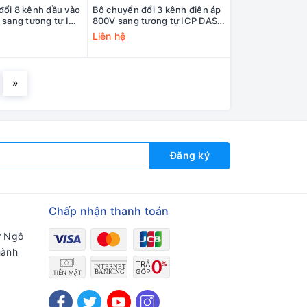
đổi 8 kênh đầu vào
Bộ chuyển đổi 3 kênh điện áp
 sang tương tự ICP
800V sang tương tự ICP DAS
48VI-10V CR
DNM-843VI-800V CR
Liên hệ
»
Đăng ký
Chấp nhận thanh toán
ư Ngô
hành