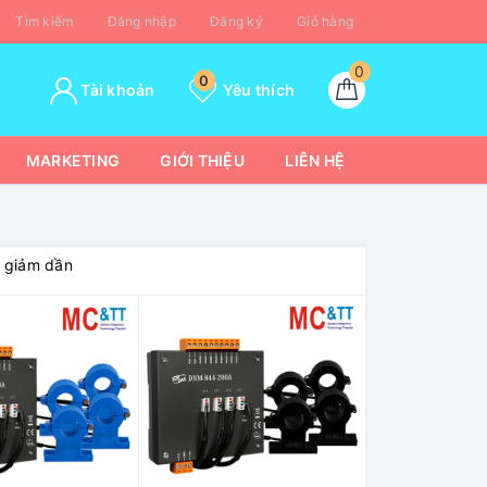
Tìm kiếm
Đăng nhập
Đăng ký
Giỏ hàng
0
0
Tài khoản
Yêu thích
MARKETING
GIỚI THIỆU
LIÊN HỆ
á giảm dần