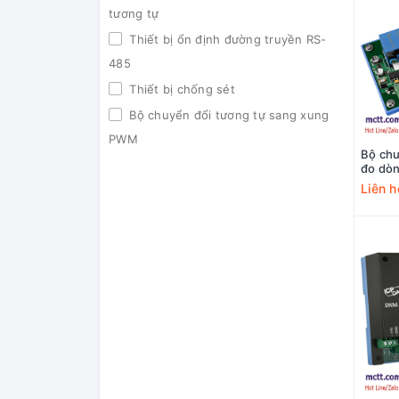
tương tự
Thiết bị ổn định đường truyền RS-
485
Thiết bị chống sét
Bộ chuyển đổi tương tự sang xung
PWM
Bộ chu
Bộ chuyển đổi và khuếch đại tín
đo dòn
DAS D
Liên h
hiệu tương tự
Bộ chuyển đổi Strain Gauge
Bộ chuyển đổi RTD
Bộ chuyển đổi cặp nhiệt
Thermocouple
Bộ đổi nguồn DC/DC
Cảm biến đo rung chấn