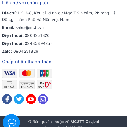
Liên hệ với chúng tôi
Địa chỉ:
LK12-8, Khu tái định cư Ngô Thì Nhậm, Phường Hà
Đông, Thành Phố Hà Nội, Việt Nam
Email:
sales@mctt.vn
Điện thoại:
0904251826
Điện thoại:
02485894254
Zalo:
0904251826
Chấp nhận thanh toán
© Bản quyền thuộc về
MC&TT Co.,Ltd