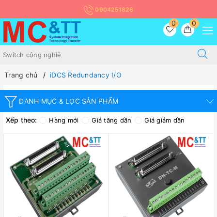
0904251826
0
0
Trang chủ
iDCS Redundancy I/O
DANH MỤC & LỌC SẢN PHẨM
Xếp theo:
Hàng mới
Giá tăng dần
Giá giảm dần