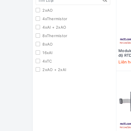
2xAO
4xThermistor
4xAI + 2xAO
8xThermistor
8xAO
Module
16xAI
độ RT
SP04E
4xTC
Liên h
2xAO + 2xAI
8xAI
4xAO
4xRTD
4xAI