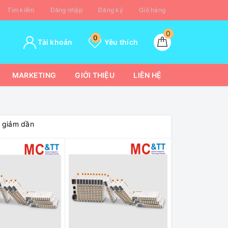
Tìm kiếm
Đăng nhập
Đăng ký
Giỏ hàng
0
0
Tài khoản
Yêu thích
MARKETING
GIỚI THIỆU
LIÊN HỆ
á giảm dần