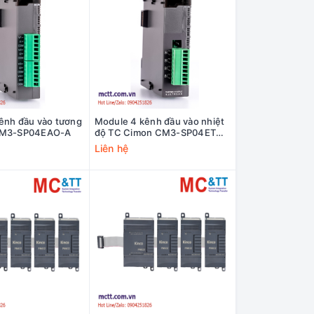
ênh đầu vào tương
Module 4 kênh đầu vào nhiệt
CM3-SP04EAO-A
độ TC Cimon CM3-SP04ETO-
A
Liên hệ