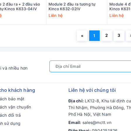
 2 đầu ra + 2 đầu vào
Module 2 đầu ra tương tự
Module 4 đ
tự Kinco K633-04IV
Kinco K632-02IV
Kinco K63
ệ
Liên hệ
Liên hệ
2
3
«
1
i và nhiều hơn
cho khách hàng
Liên hệ với chúng tôi
sách bảo mật
Địa chỉ:
LK12-8, Khu tái định c
sách vận chuyển
Thì Nhậm, Phường Hà Đông, T
Phố Hà Nội, Việt Nam
ách đổi trả
Email:
sales@mctt.vn
nh sử dụng
Điện thoại:
0904251826