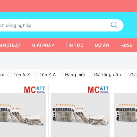
 NỔI BẬT
GIẢI PHÁP
TIN TỨC
DỰ ÁN
HDSD
o:
Tên A-Z
Tên Z-A
Hàng mới
Giá tăng dần
Gi