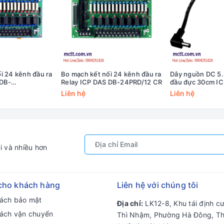
i 24 kênh đầu ra
Bo mạch kết nối 24 kênh đầu ra
Dây nguồn DC 5
 DB-
Relay ICP DAS DB-24PRD/12 CR
đầu đực 30cm I
 CR
002-UL CR
Liên hệ
Liên hệ
i và nhiều hơn
cho khách hàng
Liên hệ với chúng tôi
sách bảo mật
Địa chỉ:
LK12-8, Khu tái định c
sách vận chuyển
Thì Nhậm, Phường Hà Đông, T