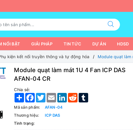
 NỔI BẬT
GIẢI PHÁP
TIN TỨC
DỰ ÁN
HDSD
Phụ kiện kết nối truyền thông và tự động hóa
Module quạt làm
Module quạt làm mát 1U 4 Fan ICP DAS
AFAN-04 CR
Chia sẻ:
Share
Facebook
Twitter
Email
LinkedIn
Reddit
Tumblr
Mã sản phẩm:
AFAN-04
Thương hiệu:
ICP DAS
Tình trạng: