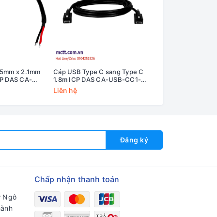
.5mm x 2.1mm
Cáp USB Type C sang Type C
Cáp USB Type C s
CP DAS CA-
1.8m ICP DAS CA-USB-CC1-
30cm ICP DAS CA
L018 CR
L003 CR
Liên hệ
Liên hệ
Đăng ký
Chấp nhận thanh toán
ư Ngô
hành