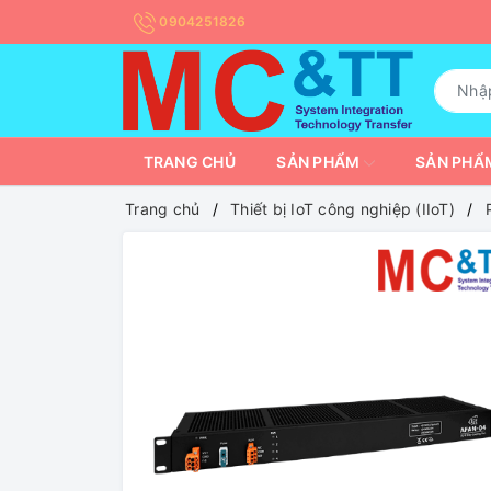
0904251826
TRANG CHỦ
SẢN PHẨM
SẢN PHẨM
Trang chủ
Thiết bị IoT công nghiệp (IIoT)