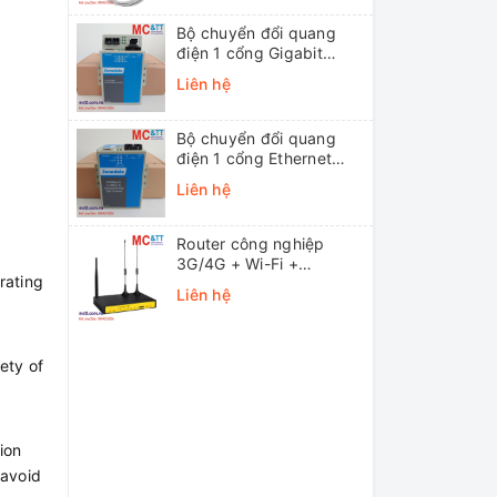
Bộ chuyển đổi quang
điện 1 cổng Gigabit
Ethernet 3Onedata
Liên hệ
MODEL3012-S-SC-
20KM (Dual fiber, Single-
mode, SC, 20KM)
Bộ chuyển đổi quang
điện 1 cổng Ethernet
3onedata MODEL1100-
Liên hệ
S-SC-20KM (Dual fiber,
Single-mode, SC, 20KM)
Router công nghiệp
3G/4G + Wi-Fi +
rating
APN/VPN Four-Faith
Liên hệ
F3436
ety of
ion
 avoid