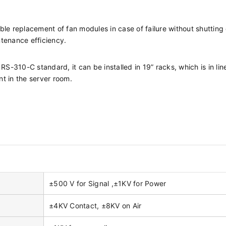
e replacement of fan modules in case of failure without shuttin
tenance efficiency.
S-310-C standard, it can be installed in 19” racks, which is in lin
nt in the server room.
±500 V for Signal ,±1KV for Power
±4KV Contact, ±8KV on Air