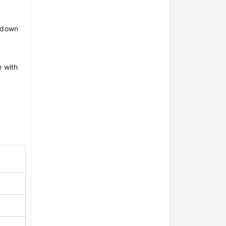
g down
e with