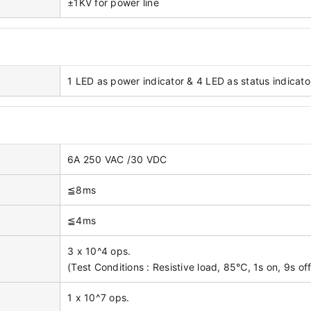
±1KV for power line
1 LED as power indicator & 4 LED as status indicato
6A 250 VAC /30 VDC
≦8ms
≦4ms
3 x 10^4 ops.
(Test Conditions : Resistive load, 85℃, 1s on, 9s off
1 x 10^7 ops.