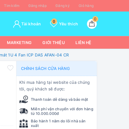
Tìm kiếm
Đăng nhập
Đăng ký
Giỏ hàng
0
0
Tài khoản
Yêu thích
MARKETING
GIỚI THIỆU
LIÊN HỆ
 mát 1U 4 Fan ICP DAS AFAN-04 CR
CHÍNH SÁCH CỬA HÀNG
Khi mua hàng tại website của chúng
tôi, quý khách sẽ được:
Thanh toán dễ dàng và bảo mật
Miễn phí vận chuyển với đơn hàng
từ 10.000.000đ
Bảo hành 1 năm do lỗi nhà sản
xuất