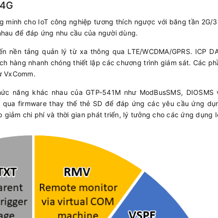
 4G
ng minh cho IoT công nghiệp tương thích ngược với băng tần 2G/
nhau để đáp ứng nhu cầu của người dùng.
O đến nền tảng quản lý từ xa thông qua LTE/WCDMA/GPRS. ICP D
ch hàng nhanh chóng thiết lập các chương trình giám sát. Các 
hư VxComm.
c chức năng khác nhau của GTP-541M như ModBusSMS, DIOSMS
g qua firmware thay thế thẻ SD để đáp ứng các yêu cầu ứng dụ
iảm chi phí và thời gian phát triển, lý tưởng cho các ứng dụng I