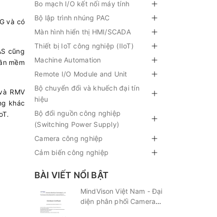
Bo mạch I/O kết nối máy tính
Bộ lập trình nhúng PAC
3G và có
Màn hình hiển thị HMI/SCADA
Thiết bị IoT công nghiệp (IIoT)
AS cũng
Machine Automation
phần mềm
Remote I/O Module and Unit
Bộ chuyển đổi và khuếch đại tín
 và RMV
hiệu
ng khác
Bộ đổi nguồn công nghiệp
oT.
(Switching Power Supply)
Camera công nghiệp
Cảm biến công nghiệp
BÀI VIẾT NỔI BẬT
MindVison Việt Nam - Đại
diện phân phối Camera
công nghiệp MindVison