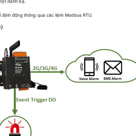
một danh bạ.
hỉ định động thông qua các lệnh Modbus RTU.
)