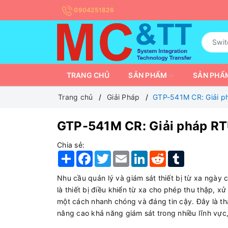
0904251826
TRANG CHỦ
SẢN PHẨM
SẢN PHẨM
Trang chủ
Giải Pháp
GTP-541M CR: Giải p
GTP-541M CR: Giải pháp RT
Chia sẻ:
Share
Facebook
Twitter
Email
LinkedIn
Reddit
Tumblr
Nhu cầu quản lý và giám sát thiết bị từ xa ngày 
là thiết bị điều khiển từ xa cho phép thu thập, xử 
một cách nhanh chóng và đáng tin cậy. Đây là th
nâng cao khả năng giám sát trong nhiều lĩnh vực