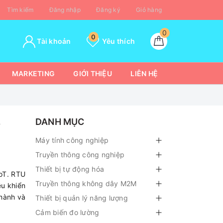
Tìm kiếm
Đăng nhập
Đăng ký
Giỏ hàng
0
0
Tài khoản
Yêu thích
MARKETING
GIỚI THIỆU
LIÊN HỆ
p
DANH MỤC
Máy tính công nghiệp
Truyền thông công nghiệp
Thiết bị tự động hóa
IoT. RTU
Truyền thông không dây M2M
ều khiển
 hành và
Thiết bị quản lý năng lượng
Cảm biến đo lường