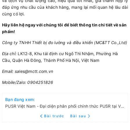
và dịch vụ chất lượng cao, hiệu quả tốt nhất, giá thành hợp lý
đáp ứng nhu cầu của khách hàng, mang lại mối quan hệ lâu dài
cùng có lợi.
Hãy liên hệ ngay với chúng tôi để biết thông tin chi tiết về sản
phẩm!
Công ty TNHH Thiết bị đo lường và điều khiển (MC&TT Co.,Ltd)
Địa chỉ:
LK12-8, Khu tái định cư Ngô Thì Nhậm, Phường Hà
Cầu, Quận Hà Đông, Thành Phố Hà Nội, Việt Nam
Email: sales@mctt.com.vn
Mobile/Zalo: 0904251826
Bạn đang xem:
PUSR Việt Nam - Đại diện phân phối chính thức PUSR tại Việt Nam
Bài trước
Bài sau