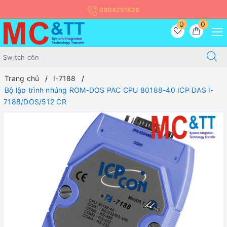
0904251826
0
0
Trang chủ
I-7188
Bộ lập trình nhúng ROM-DOS PAC CPU 80188-40 ICP DAS I-
7188/DOS/512 CR