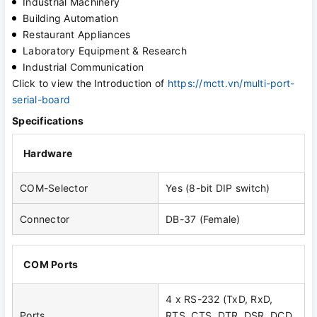
Industrial Machinery
Building Automation
Restaurant Appliances
Laboratory Equipment & Research
Industrial Communication
Click to view the
Introduction of
https://mctt.vn/multi-port-
serial-board
Specifications
Hardware
COM-Selector
Yes (8-bit DIP switch)
Connector
DB-37 (Female)
COM Ports
4 x RS-232 (TxD, RxD,
Ports
RTS, CTS, DTR, DSR, DCD,