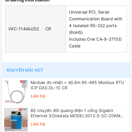
Universal PCI, Serial
Communication Board with
4 Isolated RS-232 ports
VXC-114iAU/D2 CR
(RoHS)
Includes One CA-9-3715D
Cable
KHUYẾN MÃI HOT
Module đo nhiệt + độ ẩm RS-485 Modbus RTU
ICP DAS DL-10 CR
Liên hệ
Bộ chuyển đổi quang điện 1 cổng Gigabit
Ethernet 3Onedata MODEL3012-S-SC-20KM
(Dual fiber, Single-mode, SC, 20KM)
Liên hệ