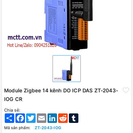
Module Zigbee 14 kênh DO ICP DAS ZT-2043-
IOG CR
Chia sẻ:
Share
Facebook
Twitter
Email
LinkedIn
Reddit
Tumblr
Mã sản phẩm:
ZT-2043-IOG