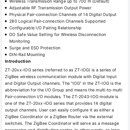
Wireless Transmission Range up to 700 m (Default)
Adjustable RF Transmission Output Power
Physical Pair-connection Channels of 14 Digital Output
280 Logical Pair-connection Channels Supported
Configurable I/O Pairing Relationship
DO Safe Value Setting for Wireless Disconnection
Monitoring
Surge and ESD Protection
DIN-Rail Mounting
Introduction
ZT-20xx-IOG series (referred to as ZT-IOG) is a series of
ZigBee wireless communication module with Digital Input
and Digital Output channels. The “IOG” in the ZT-IOG is the
abbreviation for the I/O Group and means the multi-to-multi
Pair-connection I/O modules. The ZT-2043-IOG module is
one of the ZT-20xx-IOG series that provides 14 digital
output channels. User can easily configure it as either a
ZigBee Coordinator or a ZigBee Router via the external
switches. The ZigBee Coordinator will serve as a message
processing and distribution center. In other words, as long