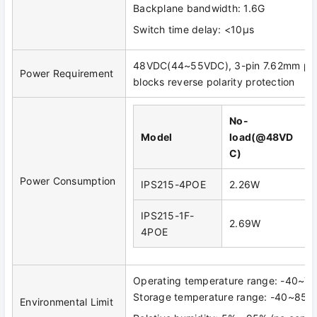
Backplane bandwidth: 1.6G
Switch time delay: <10μs
48VDC(44~55VDC), 3-pin 7.62mm pitc
Power Requirement
blocks reverse polarity protection
No-
Model
load(@48VD
C)
Power Consumption
IPS215-4POE
2.26W
IPS215-1F-
2.69W
4POE
Operating temperature range: -40~
Storage temperature range: -40~85
Environmental Limit