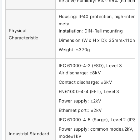
Relative humidity: 5%～95% (no conde
Housing: IP40 protection, high-intens
metal
Physical
Installation: DIN-Rail mounting
Characteristic
Dimension (W x H x D): 35mm×110
Weight: ≤370g
IEC 61000-4-2 (ESD), Level 3
Air discharge: ±8kV
Contact discharge: ±6kV
EN61000-4-4 (EFT), Level 3
Power supply: ±2kV
Ethernet port:: ±2kV
IEC 61000-4-5 (Surge), Level 2 (IPS
Power supply: common mode±2kV, diff
Industrial Standard
mode±1kV