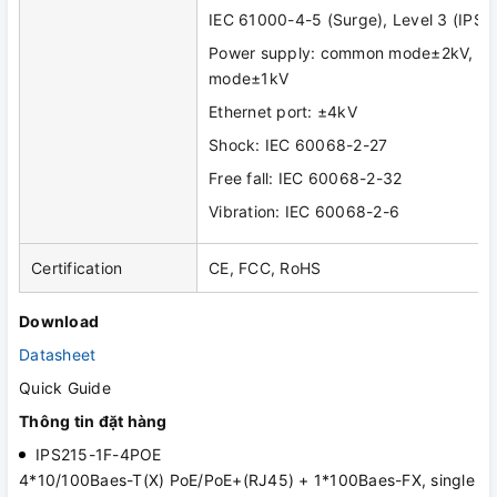
IEC 61000-4-5 (Surge), Level 3 (IPS
Power supply: common mode±2kV, diff
mode±1kV
Ethernet port: ±4kV
Shock: IEC 60068-2-27
Free fall: IEC 60068-2-32
Vibration: IEC 60068-2-6
Certification
CE, FCC, RoHS
Download
Datasheet
Quick Guide
Thông tin đặt hàng
IPS215-1F-4POE
4*10/100Baes-T(X) PoE/PoE+(RJ45) + 1*100Baes-FX, single