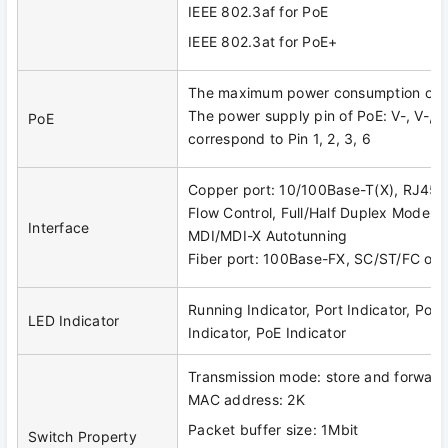
IEEE 802.3af for PoE
IEEE 802.3at for PoE+
The maximum power consumption of 
The power supply pin of PoE: V-, V-, V
PoE
correspond to Pin 1, 2, 3, 6
Copper port: 10/100Base-T(X), RJ45,
Flow Control, Full/Half Duplex Mode S
Interface
MDI/MDI-X Autotunning
Fiber port: 100Base-FX, SC/ST/FC opt
Running Indicator, Port Indicator, Pow
LED Indicator
Indicator, PoE Indicator
Transmission mode: store and forward
MAC address: 2K
Packet buffer size: 1Mbit
Switch Property