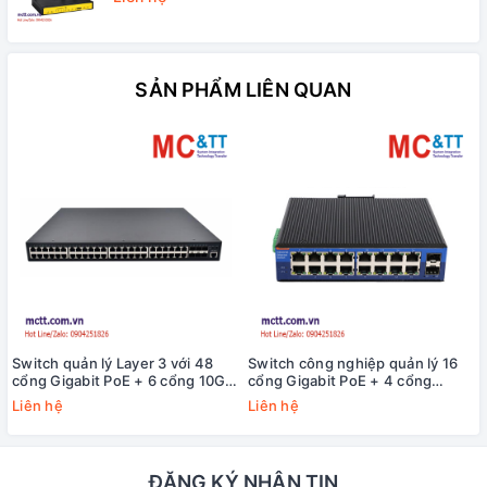
SẢN PHẨM LIÊN QUAN
Switch quản lý Layer 3 với 48
Switch công nghiệp quản lý 16
cổng Gigabit PoE + 6 cổng 10G
cổng Gigabit PoE + 4 cổng
SFP+ 3Onedata ICS5000-
Gigabit SFP USR-ISG416P-SFP
Liên hệ
Liên hệ
C48GP6XS
ĐĂNG KÝ NHẬN TIN