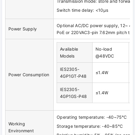
Transmission mode: store and forward
Switch time delay: <10μs
Optional AC/DC power supply, 12~ 
Power Supply
PoE or 220VAC3-pin 7.62mm pitch ter
Available
No-load
F
Models
@48VDC
IES2305-
≤1.4W
≤
Power Consumption
4GP1GT-P48
IES2305-
≤1.4W
≤
4GP1GS-P48
Operating temperature: -40~75℃
Working
Storage temperature: -40~85℃
Environment