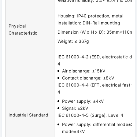
Relative humidity: 5%～95% (no conde
Housing: IP40 protection, metal
Installation: DIN-Rail mounting
Physical
Dimension (W x H x D): 35mm×110
Characteristic
Weight: ≤ 367g
IEC 61000-4-2 (ESD, electrostatic dis
4
Air discharge: ±15kV
Contact discharge: ±8kV
IEC 61000-4-4 (EFT, electrical fast tra
4
Power supply: ±4kV
Signal: ±2kV
Industrial Standard
IEC 61000-4-5 (Surge), Level 4
Power supply: differential mode±2
mode±4kV