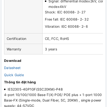
Signal: differential mode±2kV, com
mode±4kV
Shock: IEC 60068- 2- 27
Free fall: IEC 60068- 2- 32
Vibration: IEC 60068- 2- 6
Certification
CE, FCC, RoHS
Warranty
3 years
Download
Datasheet
Quick Guide
Thông tin đặt hàng
IES2305-4GP1GF(SSC20KM)-P48
4-port 10/100/1000 Base-T(X) POE/ POE plus + 1-port 1000
Base-FX (Single-mode, Dual Fiber, SC, 20KM) , single power
supply: 44-57VDC