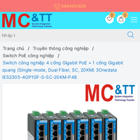
0904251826
0
0
Trang chủ
Truyền thông công nghiệp
Switch PoE công nghiệp
Switch công nghiệp 4 cổng Gigabit PoE + 1 cổng Gigabit
quang (Single-mode, Dual Fiber, SC, 20KM) 3Onedata
IES2305-4GP1GF-S-SC-20KM-P48