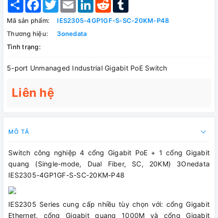
Share
Facebook
Twitter
Email
LinkedIn
Reddit
Tumblr
Mã sản phẩm:
IES2305-4GP1GF-S-SC-20KM-P48
Thương hiệu:
3onedata
Tình trạng:
5-port Unmanaged Industrial Gigabit PoE Switch
Liên hệ
MÔ TẢ
Switch công nghiệp 4 cổng Gigabit PoE + 1 cổng Gigabit
quang (Single-mode, Dual Fiber, SC, 20KM) 3Onedata
IES2305-4GP1GF-S-SC-20KM-P48
IES2305 Series cung cấp nhiều tùy chọn với: cổng Gigabit
Ethernet, cổng Gigabit quang 1000M và cổng Gigabit