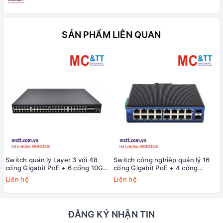
SẢN PHẨM LIÊN QUAN
Switch quản lý Layer 3 với 48
Switch công nghiệp quản lý 16
cổng Gigabit PoE + 6 cổng 10G
cổng Gigabit PoE + 4 cổng
SFP+ 3Onedata ICS5000-
Gigabit SFP USR-ISG416P-SFP
Liên hệ
Liên hệ
C48GP6XS
ĐĂNG KÝ NHẬN TIN