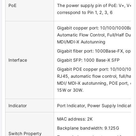
PoE
The power supply pin of PoE: V+, V+, V
correspond to Pin 1, 2, 3, 6
Gigabit copper port: 10/100/1000Base
Automatic Flow Control, Full/Half Dup
MDI/MDI-X Autotunning
Gigabit fiber port: 1000Base-FX, opti
Interface
Gigabit SFP: 1000 Base-X SFP
Gigabit POE copper port: 10/100/100
RJ45, automatic flow control, full/hal
MDI/ MDI-X autotunning, POE port, ou
15W or 30W.
Indicator
Port Indicator, Power Supply Indicator
MAC address: 2K
Backplane bandwidth: 9.125G
Switch Property