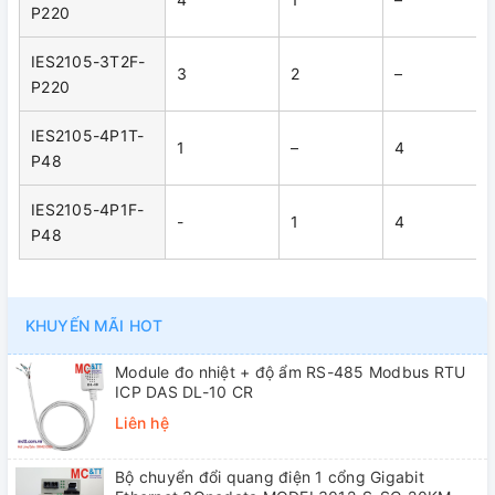
P220
IES2105-3T2F-
3
2
–
P220
IES2105-4P1T-
1
–
4
P48
IES2105-4P1F-
-
1
4
P48
KHUYẾN MÃI HOT
Module đo nhiệt + độ ẩm RS-485 Modbus RTU
ICP DAS DL-10 CR
Liên hệ
Bộ chuyển đổi quang điện 1 cổng Gigabit