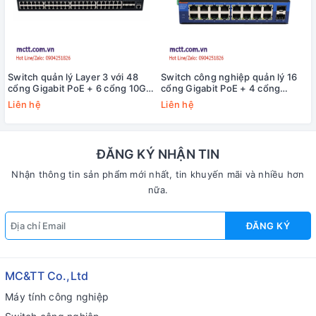
Switch quản lý Layer 3 với 48
Switch công nghiệp quản lý 16
cổng Gigabit PoE + 6 cổng 10G
cổng Gigabit PoE + 4 cổng
SFP+ 3Onedata ICS5000-
Gigabit SFP USR-ISG416P-SFP
Liên hệ
Liên hệ
C48GP6XS
ĐĂNG KÝ NHẬN TIN
Nhận thông tin sản phẩm mới nhất, tin khuyến mãi và nhiều hơn
nữa.
ĐĂNG KÝ
MC&TT Co.,Ltd
Máy tính công nghiệp