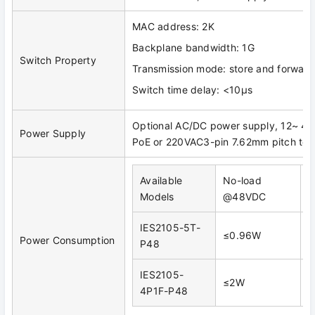
MAC address: 2K
Backplane bandwidth: 1G
Switch Property
Transmission mode: store and forward
Switch time delay: <10μs
Optional AC/DC power supply, 12~ 
Power Supply
PoE or 220VAC3-pin 7.62mm pitch ter
Available
No-load
F
Models
@48VDC
IES2105-5T-
≤0.96W
≤
Power Consumption
P48
IES2105-
≤2W
≤
4P1F-P48