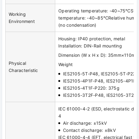
Operating temperature: -40~75℃Sto
Working
temperature: -40~85℃Relative humi
Environment
(no condensation)
Housing: IP40 protection, metal
Installation: DIN-Rail mounting
Dimension (W x H x D): 35mm×110
Physical
Weight
Characteristic
IES2105-5T-P48, IES2105-5T-P220
IES2105-4P1F-P48, IES2105-4P1F-
IES2105-4T1F-P220: 375g
IES2105-3T2F-P48, IES2105-3T2F-
IEC 61000-4-2 (ESD, electrostatic dis
4
Air discharge: ±15kV
Contact discharge: ±8kV
IEC 61000-4-4 (EFT, electrical fast tra