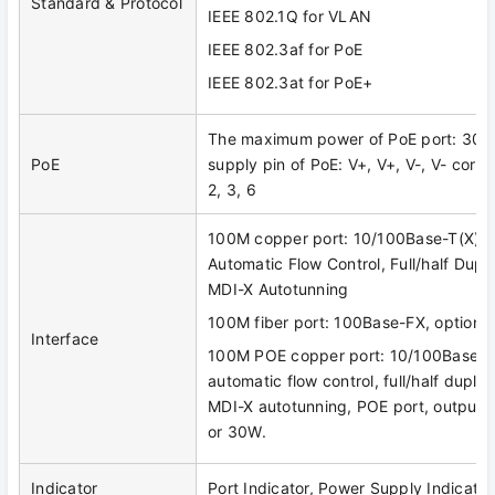
Standard & Protocol
IEEE 802.1Q for VLAN
IEEE 802.3af for PoE
IEEE 802.3at for PoE+
The maximum power of PoE port: 30
PoE
supply pin of PoE: V+, V+, V-, V- corre
2, 3, 6
100M copper port: 10/100Base-T(X), 
Automatic Flow Control, Full/half Dup
MDI-X Autotunning
100M fiber port: 100Base-FX, optiona
Interface
100M POE copper port: 10/100Base-T
automatic flow control, full/half dupl
MDI-X autotunning, POE port, output
or 30W.
Indicator
Port Indicator, Power Supply Indicator