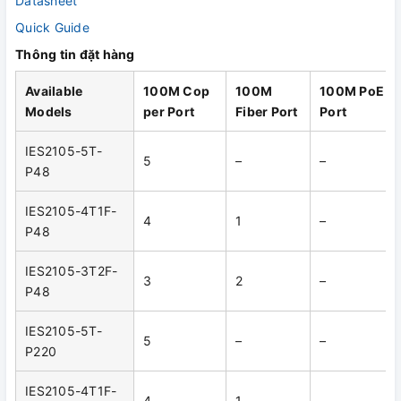
Datasheet
Quick Guide
Thông tin đặt hàng
Available
100M
C
op
100M
100M PoE
Models
per Port
Fiber Port
Port
IES2105-5T-
5
–
–
P48
IES2105-4T1F-
4
1
–
P48
IES2105-3T2F-
3
2
–
P48
IES2105-5T-
5
–
–
P220
IES2105-4T1F-
4
1
–