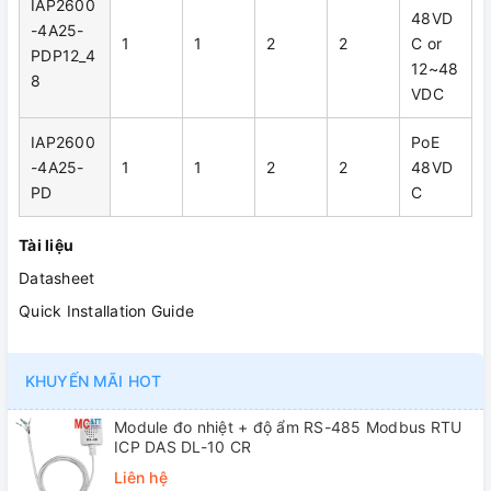
IAP2600
48VD
-4A25-
1
1
2
2
C or
PDP12_4
12~48
8
VDC
IAP2600
PoE
-4A25-
1
1
2
2
48VD
PD
C
Tài liệu
Datasheet
Quick Installation Guide
KHUYẾN MÃI HOT
Module đo nhiệt + độ ẩm RS-485 Modbus RTU
ICP DAS DL-10 CR
Liên hệ