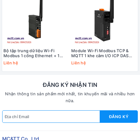
Bộ tập trung dữ liệu Wi-Fi
Module Wi-Fi Modbus TCP &
Modbus 1 cổng Ethernet + 1
MQTT 1 khe cắm I/O ICP DAS
cổng RS-232 + 1 cổng RS-485
WF-IO-4N CR
Liên hệ
Liên hệ
ICP DAS MDC-211-WF CR
ĐĂNG KÝ NHẬN TIN
Nhận thông tin sản phẩm mới nhất, tin khuyến mãi và nhiều hơn
nữa.
ĐĂNG KÝ
MC&TT Co.,Ltd