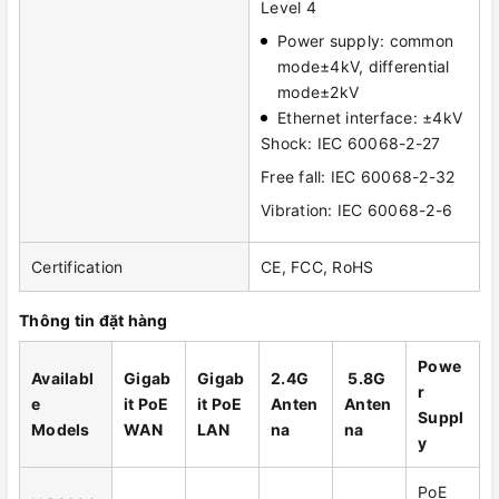
Level 4
Power supply: common
mode±4kV, differential
mode±2kV
Ethernet interface: ±4kV
Shock: IEC 60068-2-27
Free fall: IEC 60068-2-32
Vibration: IEC 60068-2-6
Certification
CE, FCC, RoHS
Thông tin đặt hàng
Powe
Availabl
Gigab
Gigab
2.4G
5.8G
r
e
it PoE
it PoE
Anten
Anten
Suppl
Models
WAN
LAN
na
na
y
PoE