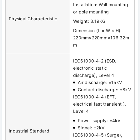
Installation: Wall mounting
or pole mounting
Physical Characteristic
Weight: 3.19KG
Dimension (L × W × H):
220mm×220mm×106.32m
m
IEC61000-4-2 (ESD,
electronic static
discharge), Level 4
Air discharge: ±15kV
Contact discharge: ±8kV
IEC61000-4-4 (EFT,
electrical fast transient ),
Level 4
Power supply: ±4kV
Signal: ±2kV
Industrial Standard
IEC61000-4-5 (Surge),