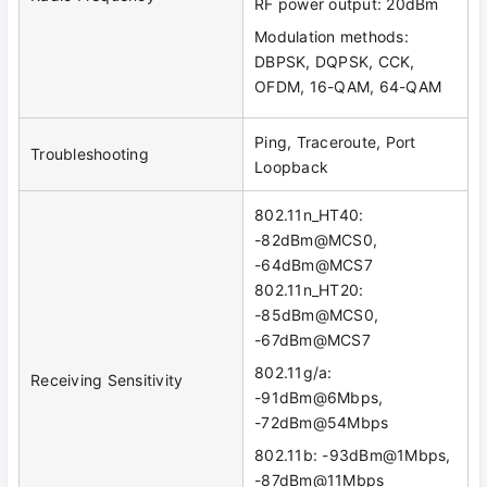
RF power output: 20dBm
Modulation methods:
DBPSK, DQPSK, CCK,
OFDM, 16-QAM, 64-QAM
Ping, Traceroute, Port
Troubleshooting
Loopback
802.11n_HT40:
-82dBm@MCS0,
-64dBm@MCS7
802.11n_HT20:
-85dBm@MCS0,
-67dBm@MCS7
802.11g/a:
Receiving Sensitivity
-91dBm@6Mbps,
-72dBm@54Mbps
802.11b: -93dBm@1Mbps,
-87dBm@11Mbps