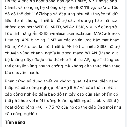
Hỗ trợ 4 chế độ hoạt động bao gồm Route, AP, Bridge and
Client, và công nghệ không dây IEEE802.11b/g/n/a/ac. Tốc
độ có thể đạt 1167Mbps và đáp ứng nhu cầu truyền tải dữ
liệu nhanh chóng. Thiết bị hỗ trợ các phương pháp mã hóa
không dây như WEP SHARED, WPA2-PSK, v.v. Nó cũng sở
hữu tính năng ẩn SSID, wireless user isolation, MAC address
filtering, ARP binding, DMZ và các chiến lược bảo mật khác.
Hỗ trợ AP ảo, tức là một thiết bị AP hỗ trợ nhiều SSID; hỗ trợ
chuyển vùng nhanh, nghĩa là trong mạng WLAN (Mạng cục
bộ không dây) được cấu thành bởi nhiều AP, người dùng có
thể chuyển vùng nhanh chóng mà không cần thực hiện thao
tác chuyển mạch.
Phần cứng sử dụng thiết kế không quạt, tiêu thụ điện năng
thấp và cấp công nghiệp. Bảo vệ IP67 và các thành phần
cấp công nghiệp đảm bảo độ tin cậy cao của sản phẩm có
thể phù hợp với môi trường khắc nghiệt ngoài trời. Nhiệt độ
hoạt động rộng -40 ～ 75 ℃ của nó có thể đáp ứng mọi nhu
cầu công nghiệp.
Tính năng