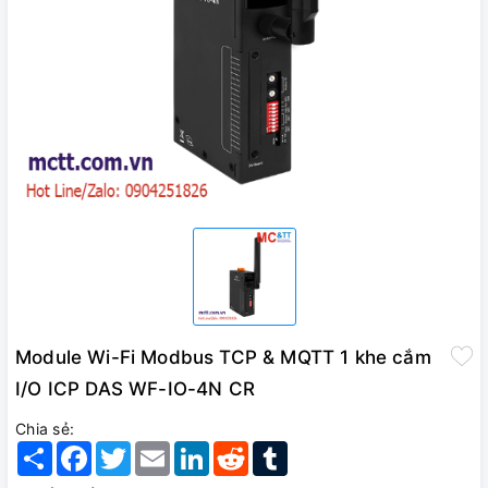
Module Wi-Fi Modbus TCP & MQTT 1 khe cắm
I/O ICP DAS WF-IO-4N CR
Chia sẻ:
Share
Facebook
Twitter
Email
LinkedIn
Reddit
Tumblr