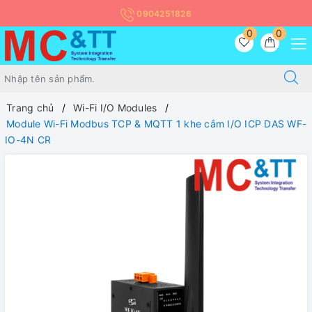
0904251826
0
0
Trang chủ
Wi-Fi I/O Modules
Module Wi-Fi Modbus TCP & MQTT 1 khe cắm I/O ICP DAS WF-
IO-4N CR