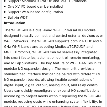
Support Modbus/TCP&UDP and MQTT Protocols
One XV I/O board can be installed
Support Web-based configuration
Bulit-in WDT
Introduction
The WF-IO-4N is a dual-band Wi-Fi universal I/O module
designed to easily connect and control external devices over
Wi-Fi networks. The WF-IO-4N supports both 2.4 GHz and 5
GHz Wi-Fi bands and adopting Modbus/TCP&UDP and
MQTT Protocols, WF-IO-4N can be seamlessly integrated
into smart factories, automation control, remote monitoring,
and IoT applications. The key feature of WF-IO-4N lies in its
modular I/O expansion design. The main unit provides a
standardized interface that can be paired with different XV
I/O expansion boards, allowing flexible combinations of
digital input, digital output, analog input, and relay control.
Users can quickly reconfigure or expand I/O specifications
according to project needs without replacing the WF-IO-4N
module, reducing costs while enhancing system flexibility. In
addition, the WF-IO-4N supports wireless firmware updates