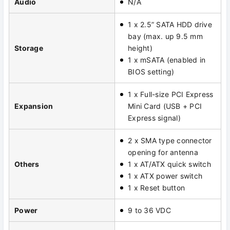
Audio
N/A
1 x 2.5” SATA HDD drive
bay (max. up 9.5 mm
Storage
height)
1 x mSATA (enabled in
BIOS setting)
1 x Full-size PCI Express
Expansion
Mini Card (USB + PCI
Express signal)
2 x SMA type connector
opening for antenna
Others
1 x AT/ATX quick switch
1 x ATX power switch
1 x Reset button
Power
9 to 36 VDC