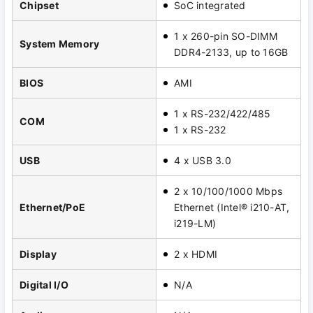
Chipset
SoC integrated
1 x 260-pin SO-DIMM
System Memory
DDR4-2133, up to 16GB
BIOS
AMI
1 x RS-232/422/485
COM
1 x RS-232
USB
4 x USB 3.0
2 x 10/100/1000 Mbps
Ethernet/PoE
Ethernet (Intel® i210-AT,
i219-LM)
Display
2 x HDMI
Digital I/O
N/A