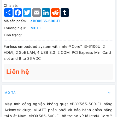
Chia sẻ:
Share
Facebook
Twitter
Email
LinkedIn
Reddit
Tumblr
Mã sản phẩm:
eBOX565-500-FL
Thương hiệu:
MCTT
Tình trạng:
Fanless embedded system with Intel® Core™ i3-6100U, 2
HDMI, 2 GbE LAN, 4 USB 3.0, 2 COM, PCI Express Mini Card
slot and 9 to 36 VDC
Liên hệ
MÔ TẢ
Máy tính công nghiệp không quạt eBOX565-500-FL hãng
Axiomtek được MC&TT phân phối và bảo hành chính hãng
tại Việt Nam. eBOX565-500-FL hỗ trợ bộ xử lý Intel® Core ™