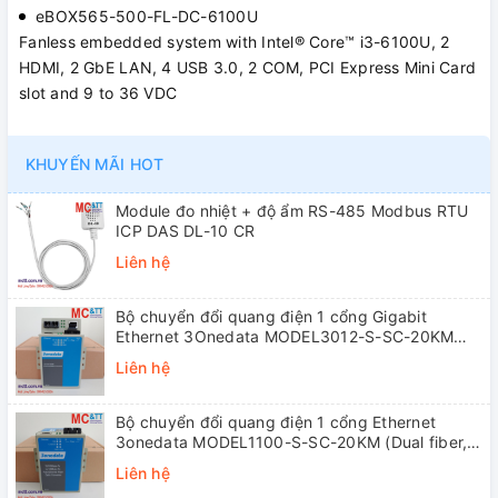
eBOX565-500-FL-DC-6100U
Fanless embedded system with Intel® Core™ i3-6100U, 2
HDMI, 2 GbE LAN, 4 USB 3.0, 2 COM, PCI Express Mini Card
slot and 9 to 36 VDC
KHUYẾN MÃI HOT
Module đo nhiệt + độ ẩm RS-485 Modbus RTU
ICP DAS DL-10 CR
Liên hệ
Bộ chuyển đổi quang điện 1 cổng Gigabit
Ethernet 3Onedata MODEL3012-S-SC-20KM
(Dual fiber, Single-mode, SC, 20KM)
Liên hệ
Bộ chuyển đổi quang điện 1 cổng Ethernet
3onedata MODEL1100-S-SC-20KM (Dual fiber,
Single-mode, SC, 20KM)
Liên hệ