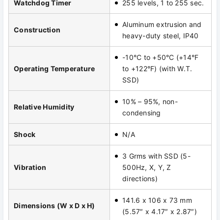
Watchdog Timer
255 levels, 1 to 255 sec.
Aluminum extrusion and
Construction
heavy-duty steel, IP40
-10°C to +50°C (+14°F
Operating Temperature
to +122°F) (with W.T.
SSD)
10% – 95%, non-
Relative Humidity
condensing
Shock
N/A
3 Grms with SSD (5-
Vibration
500Hz, X, Y, Z
directions)
141.6 x 106 x 73 mm
Dimensions (W x D x H)
(5.57″ x 4.17″ x 2.87″)