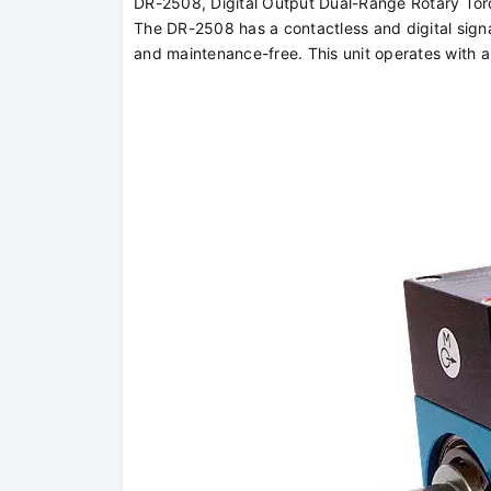
DR-2508, Digital Output Dual-Range Rotary To
The DR-2508 has a contactless and digital signal
and maintenance-free. This unit operates with a