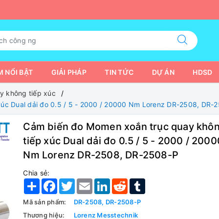
 NỔI BẬT
GIẢI PHÁP
TIN TỨC
DỰ ÁN
HDSD
y không tiếp xúc
úc Dual dải đo 0.5 / 5 - 2000 / 20000 Nm Lorenz DR-2508, DR-
Cảm biến đo Momen xoắn trục quay khô
tiếp xúc Dual dải đo 0.5 / 5 - 2000 / 2000
Nm Lorenz DR-2508, DR-2508-P
Chia sẻ:
Share
Facebook
Twitter
Email
LinkedIn
Reddit
Tumblr
Mã sản phẩm:
DR-2508, DR-2508-P
Thương hiệu:
Lorenz Messtechnik