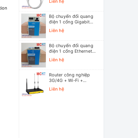
Liên hệ
tion
Bộ chuyển đổi quang
điện 1 cổng Gigabit
Ethernet 3Onedata
Liên hệ
MODEL3012-S-SC-
20KM (Dual fiber, Single-
mode, SC, 20KM)
Bộ chuyển đổi quang
điện 1 cổng Ethernet
3onedata MODEL1100-
Liên hệ
S-SC-20KM (Dual fiber,
Single-mode, SC, 20KM)
Router công nghiệp
3G/4G + Wi-Fi +
APN/VPN Four-Faith
Liên hệ
F3436