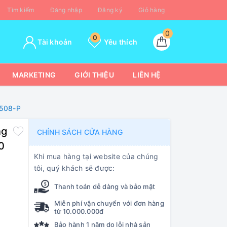
Tìm kiếm
Đăng nhập
Đăng ký
Giỏ hàng
0
0
Tài khoản
Yêu thích
MARKETING
GIỚI THIỆU
LIÊN HỆ
2508-P
ng
CHÍNH SÁCH CỬA HÀNG
0
Khi mua hàng tại website của chúng
tôi, quý khách sẽ được:
Thanh toán dễ dàng và bảo mật
Miễn phí vận chuyển với đơn hàng
từ 10.000.000đ
Bảo hành 1 năm do lỗi nhà sản