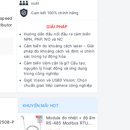
xuất
Cam kết 100% chính hãng
e/speed
ibutor
GIẢI PHÁP
Hướng dẫn đấu nối đầu ra cảm biến
NPN, PNP, NO và NC
Cảm biến đo khoảng cách laser – Giải
pháp đo khoảng cách và định vị chính
xác trong tự động hóa
Cảm biến tiệm cận là gì? Cấu tạo,
nguyên lý hoạt động và ứng dụng
trong công nghiệp
GigE Vision và USB3 Vision: Chọn
chuẩn giao tiếp camera công nghiệp
KHUYẾN MÃI HOT
Module đo nhiệt + độ ẩm
-2508-P
RS-485 Modbus RTU
ICP DAS DL-10 CR