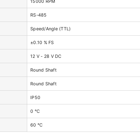
15000 RPM
RS-485
Speed/Angle (TTL)
±0.10 % FS
12 V - 28 V DC
Round Shaft
Round Shaft
IP50
0 °C
60 °C