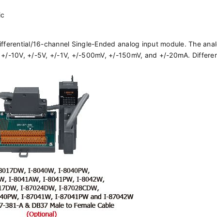
ic
ifferential/16-channel Single-Ended analog input module. The ana
 +/-10V, +/-5V, +/-1V, +/-500mV, +/-150mV, and +/-20mA. Differen