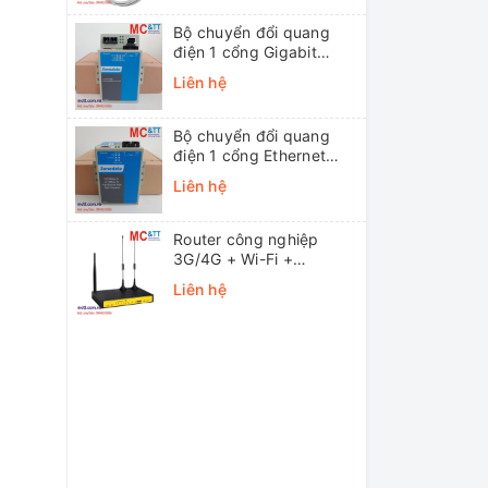
Bộ chuyển đổi quang
điện 1 cổng Gigabit
Ethernet 3Onedata
Liên hệ
MODEL3012-S-SC-
20KM (Dual fiber, Single-
mode, SC, 20KM)
Bộ chuyển đổi quang
điện 1 cổng Ethernet
3onedata MODEL1100-
Liên hệ
S-SC-20KM (Dual fiber,
Single-mode, SC, 20KM)
Router công nghiệp
3G/4G + Wi-Fi +
APN/VPN Four-Faith
Liên hệ
F3436