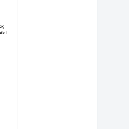
log
tial