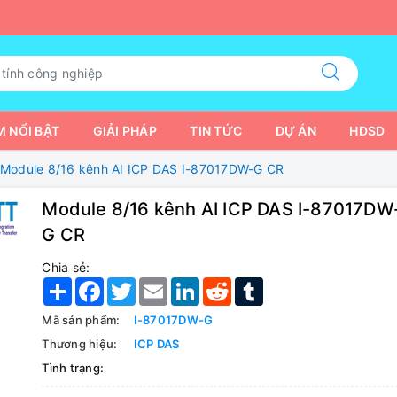
 NỔI BẬT
GIẢI PHÁP
TIN TỨC
DỰ ÁN
HDSD
Module 8/16 kênh AI ICP DAS I-87017DW-G CR
Module 8/16 kênh AI ICP DAS I-87017DW
G CR
Chia sẻ:
Share
Facebook
Twitter
Email
LinkedIn
Reddit
Tumblr
Mã sản phẩm:
I-87017DW-G
Thương hiệu:
ICP DAS
Tình trạng: