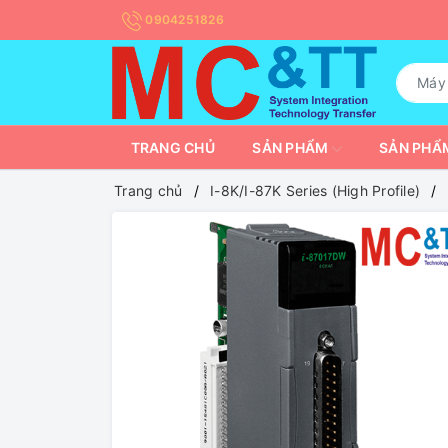
0904251826
TRANG CHỦ
SẢN PHẨM
SẢN PHẨM
Trang chủ
I-8K/I-87K Series (High Profile)