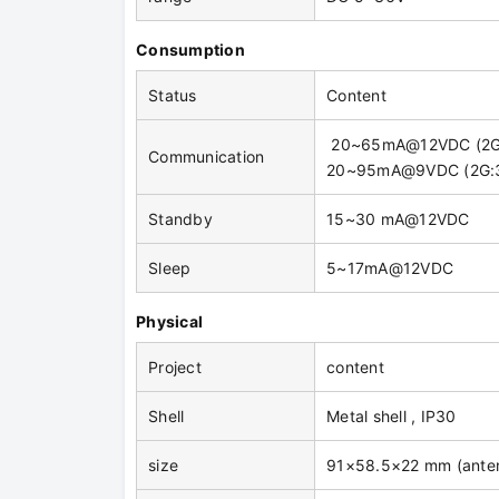
Consumption
Status
Content
20~65mA@12VDC (2
Communication
20~95mA@9VDC (2G
Standby
15~30 mA@12VDC 
Sleep
5~17mA@12VDC 
Physical
Project
content
Shell
Metal shell , IP30
size
91×58.5×22 mm (anten