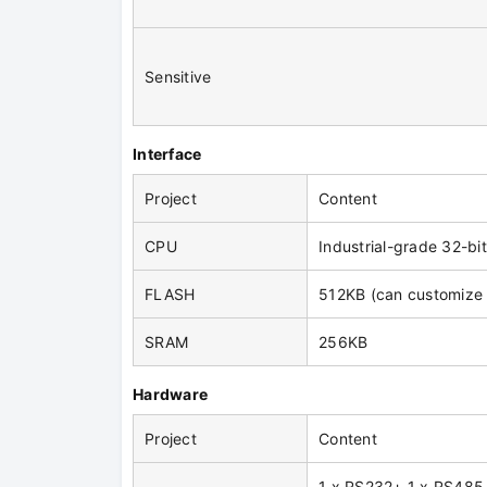
Sensitive
Interface
Project
Content
CPU
Industrial-grade 32-b
FLASH
512KB (can customize
SRAM
256KB
Hardware
Project
Content
1 x RS232+ 1 x RS485