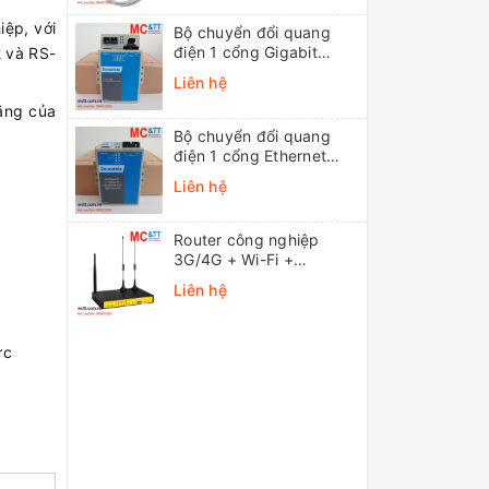
ệp, với
Bộ chuyển đổi quang
điện 1 cổng Gigabit
2 và RS-
Ethernet 3Onedata
Liên hệ
MODEL3012-S-SC-
năng của
20KM (Dual fiber, Single-
mode, SC, 20KM)
Bộ chuyển đổi quang
điện 1 cổng Ethernet
3onedata MODEL1100-
Liên hệ
S-SC-20KM (Dual fiber,
Single-mode, SC, 20KM)
Router công nghiệp
3G/4G + Wi-Fi +
APN/VPN Four-Faith
Liên hệ
F3436
ực