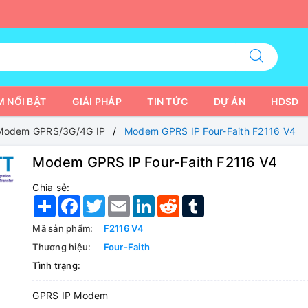
 NỔI BẬT
GIẢI PHÁP
TIN TỨC
DỰ ÁN
HDSD
Modem GPRS/3G/4G IP
Modem GPRS IP Four-Faith F2116 V4
Modem GPRS IP Four-Faith F2116 V4
Chia sẻ:
Share
Facebook
Twitter
Email
LinkedIn
Reddit
Tumblr
Mã sản phẩm:
F2116 V4
Thương hiệu:
Four-Faith
Tình trạng:
GPRS IP Modem