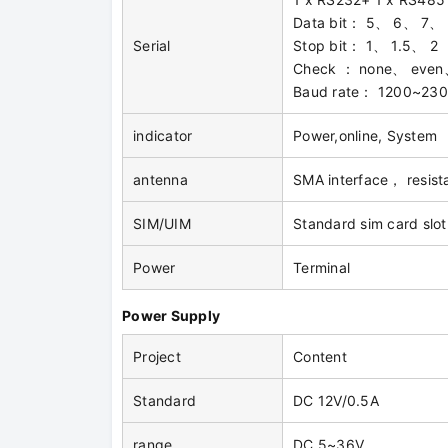
Data bit： 5、 6、 7、
Serial
Stop bit： 1、 1.5、 2
Check ： none、 even
Baud rate： 1200~2304
indicator
Power,online, System
antenna
SMA interface， resis
SIM/UIM
Standard sim card slo
Power
Terminal
Power Supply
Project
Content
Standard
DC 12V/0.5A
range
DC 5~36V