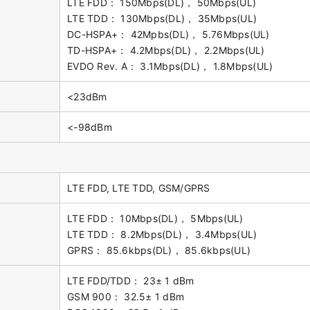
LTE FDD： 150Mbps(DL)， 50Mbps(UL)
LTE TDD： 130Mbps(DL)， 35Mbps(UL)
DC-HSPA+： 42Mpbs(DL)， 5.76Mbps(UL)
TD-HSPA+： 4.2Mbps(DL)， 2.2Mbps(UL)
EVDO Rev. A： 3.1Mbps(DL)， 1.8Mbps(UL)
<23dBm
<-98dBm
LTE FDD, LTE TDD, GSM/GPRS
LTE FDD： 10Mbps(DL)， 5Mbps(UL)
LTE TDD： 8.2Mbps(DL)， 3.4Mbps(UL)
GPRS： 85.6kbps(DL)， 85.6kbps(UL)
LTE FDD/TDD： 23± 1 dBm
GSM 900： 32.5± 1 dBm