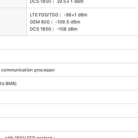
DCS 1800： 29.5± 1 dBm
LTE FDD/TDD： -98+1 dBm
GSM 900： -109.5 dBm
DCS 1800： -108 dBm
it communication processor
 to 8MB)
， with 15KV ESD protect：