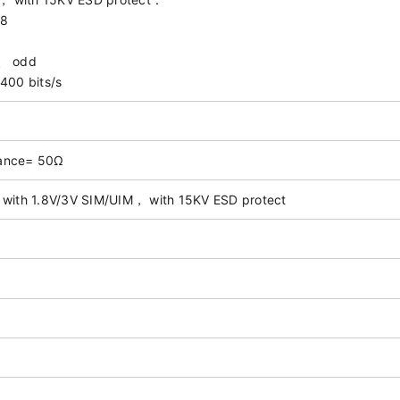
 8
、 odd
00 bits/s
tance= 50Ω
t with 1.8V/3V SIM/UIM， with 15KV ESD protect