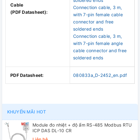
soldered ends
Cable
Connection cable, 3 m,
(PDF Datasheet):
with 7-pin female cable
connector and free
soldered ends
Connection cable, 3 m,
with 7-pin female angle
cable connector and free
soldered ends
PDF Datasheet:
080833a_D-2452_en.pdf
KHUYẾN MÃI HOT
Module đo nhiệt + độ ẩm RS-485 Modbus RTU
ICP DAS DL-10 CR
Liên hệ