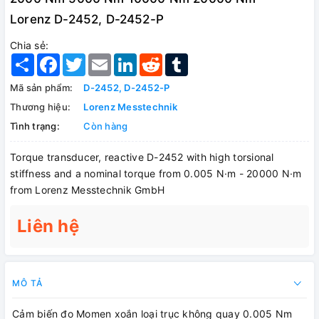
Lorenz D-2452, D-2452-P
Chia sẻ:
Share
Facebook
Twitter
Email
LinkedIn
Reddit
Tumblr
Mã sản phẩm:
D-2452, D-2452-P
Thương hiệu:
Lorenz Messtechnik
Tình trạng:
Còn hàng
Torque transducer, reactive D-2452 with high torsional
stiffness and a nominal torque from 0.005 N·m - 20000 N·m
from Lorenz Messtechnik GmbH
Liên hệ
MÔ TẢ
Cảm biến đo Momen xoắn loại trục không quay 0.005 Nm