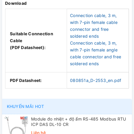
Download
Connection cable, 3 m,
with 7-pin female cable
connector and free
Suitable Connection
soldered ends
Cable
Connection cable, 3 m,
(PDF Datasheet):
with 7-pin female angle
cable connector and free
soldered ends
PDF Datasheet:
080851a_D-2553_en.pdf
KHUYẾN MÃI HOT
Module đo nhiệt + độ ẩm RS-485 Modbus RTU
ICP DAS DL-10 CR
Liên hệ