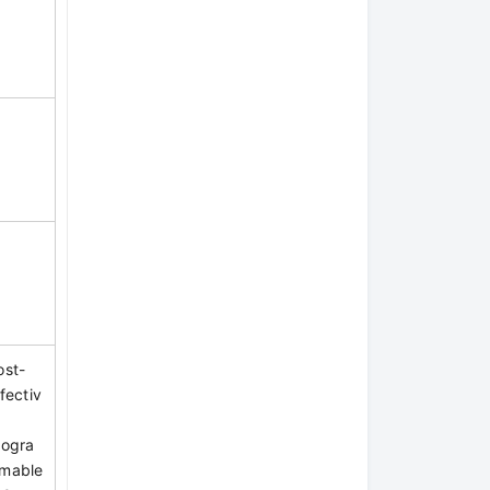
ost-
fectiv
rogra
mable