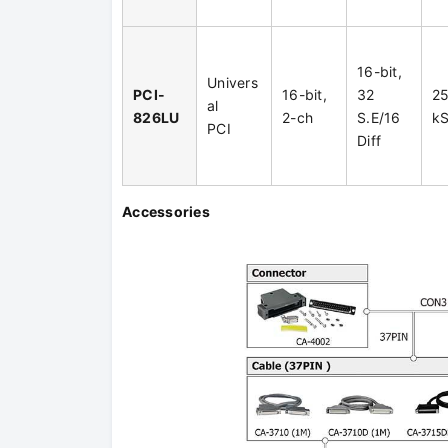
16-bit,
Univers
PCI-
16-bit,
32
2
al
826LU
2-ch
S.E/16
kS
PCI
Diff
Accessories