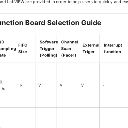
and LabVIEW are provided in order to help users to quickly and eas
nction Board Selection Guide
/D
Software
Channel
FIFO
External
Interrupt
ampling
Trigger
Scan
Size
Triger
function
ate
(Polling)
(Pacer)
0
1 k
V
V
V
-
./s
4