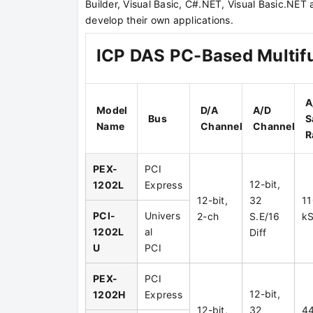
Builder, Visual Basic, C#.NET, Visual Basic.NET 
develop their own applications.
ICP DAS PC-Based Multifu
A
Model
D/A
A/D
Bus
S
Name
Channel
Channel
R
PEX-
PCI
12-bit,
1202L
Express
12-bit,
32
11
PCI-
Univers
2-ch
S.E/16
kS
1202L
al
Diff
U
PCI
PEX-
PCI
12-bit,
1202H
Express
12-bit,
32
4