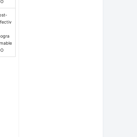
IO
ost-
fectiv
rogra
mable
IO