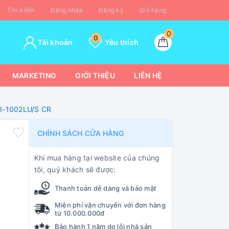
Tìm kiếm
Đăng nhập
Đăng ký
Giỏ hàng
0
0
Tài khoản
Yêu thích
MARKETING
GIỚI THIỆU
LIÊN HỆ
CI-1002LU/S CR
CHÍNH SÁCH CỬA HÀNG
Khi mua hàng tại website của chúng
tôi, quý khách sẽ được:
Thanh toán dễ dàng và bảo mật
Miễn phí vận chuyển với đơn hàng
từ 10.000.000đ
Bảo hành 1 năm do lỗi nhà sản