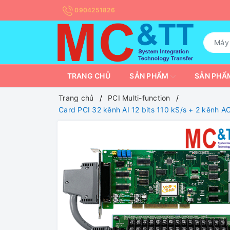
0904251826
TRANG CHỦ
SẢN PHẨM
SẢN PHẨM
Trang chủ
PCI Multi-function
Card PCI 32 kênh AI 12 bits 110 kS/s + 2 kênh