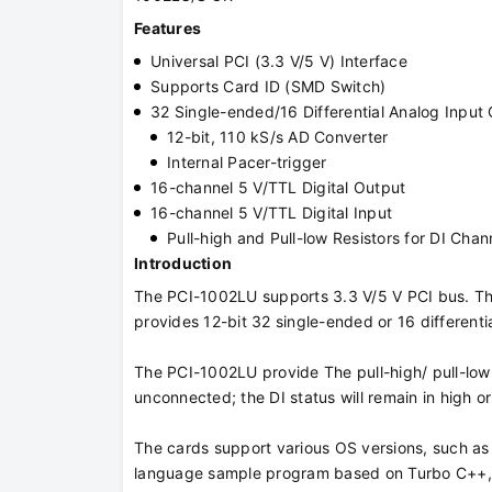
Features
Universal PCI (3.3 V/5 V) Interface
Supports Card ID (SMD Switch)
32 Single-ended/16 Differential Analog Input
12-bit, 110 kS/s AD Converter
Internal Pacer-trigger
16-channel 5 V/TTL Digital Output
16-channel 5 V/TTL Digital Input
Pull-high and Pull-low Resistors for DI Cha
Introduction
The PCI-1002LU supports 3.3 V/5 V PCI bus. The
provides 12-bit 32 single-ended or 16 differenti
The PCI-1002LU provide The pull-high/ pull-low 
unconnected; the DI status will remain in high or
The cards support various OS versions, such as
language sample program based on Turbo C++, B