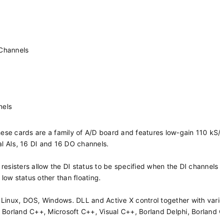
 Channels
nnels
se cards are a family of A/D board and features low-gain 110 kS/s
al AIs, 16 DI and 16 DO channels.
resisters allow the DI status to be specified when the DI channels
 low status other than floating.
 Linux, DOS, Windows. DLL and Active X control together with var
orland C++, Microsoft C++, Visual C++, Borland Delphi, Borland