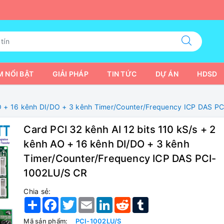
 NỔI BẬT
GIẢI PHÁP
TIN TỨC
DỰ ÁN
HDSD
 AO + 16 kênh DI/DO + 3 kênh Timer/Counter/Frequency ICP DAS P
Card PCI 32 kênh AI 12 bits 110 kS/s + 2
kênh AO + 16 kênh DI/DO + 3 kênh
Timer/Counter/Frequency ICP DAS PCI-
1002LU/S CR
Chia sẻ:
Share
Facebook
Twitter
Email
LinkedIn
Reddit
Tumblr
Mã sản phẩm:
PCI-1002LU/S