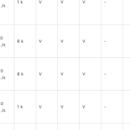
1 k
V
V
V
-
./s
00
8 k
V
V
V
-
./s
00
8 k
V
V
V
-
./s
30
1 k
V
V
V
-
./s