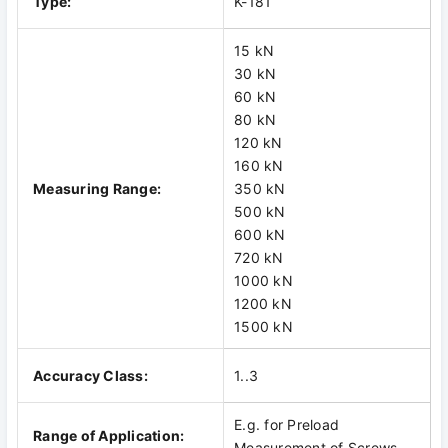
Type:
K-181
15 kN
30 kN
60 kN
80 kN
120 kN
160 kN
Measuring Range:
350 kN
500 kN
600 kN
720 kN
1000 kN
1200 kN
1500 kN
Accuracy Class:
1..3
E.g. for Preload
Range of Application:
Measurement of Screws