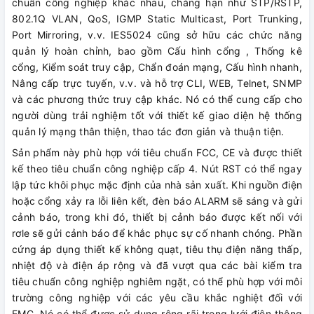
chuẩn công nghiệp khác nhau, chẳng hạn như STP/RSTP,
802.1Q VLAN, QoS, IGMP Static Multicast, Port Trunking,
Port Mirroring, v.v. IES5024 cũng sở hữu các chức năng
quản lý hoàn chỉnh, bao gồm Cấu hình cổng , Thống kê
cổng, Kiểm soát truy cập, Chẩn đoán mạng, Cấu hình nhanh,
Nâng cấp trực tuyến, v.v. và hỗ trợ CLI, WEB, Telnet, SNMP
và các phương thức truy cập khác. Nó có thể cung cấp cho
người dùng trải nghiệm tốt với thiết kế giao diện hệ thống
quản lý mạng thân thiện, thao tác đơn giản và thuận tiện.
Sản phẩm này phù hợp với tiêu chuẩn FCC, CE và được thiết
kế theo tiêu chuẩn công nghiệp cấp 4. Nút RST có thể ngay
lập tức khôi phục mặc định của nhà sản xuất. Khi nguồn điện
hoặc cổng xảy ra lỗi liên kết, đèn báo ALARM sẽ sáng và gửi
cảnh báo, trong khi đó, thiết bị cảnh báo được kết nối với
rơle sẽ gửi cảnh báo để khắc phục sự cố nhanh chóng. Phần
cứng áp dụng thiết kế không quạt, tiêu thụ điện năng thấp,
nhiệt độ và điện áp rộng và đã vượt qua các bài kiểm tra
tiêu chuẩn công nghiệp nghiêm ngặt, có thể phù hợp với môi
trường công nghiệp với các yêu cầu khắc nghiệt đối với
EMC. Nó có thể được sử dụng rộng rãi trong lưới điện thông