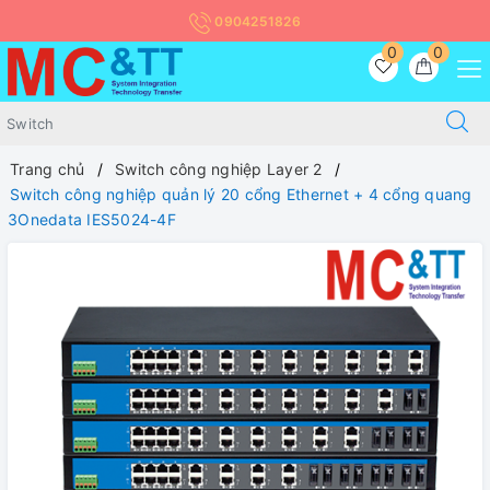
0904251826
0
0
Trang chủ
Switch công nghiệp Layer 2
Switch công nghiệp quản lý 20 cổng Ethernet + 4 cổng quang
3Onedata IES5024-4F