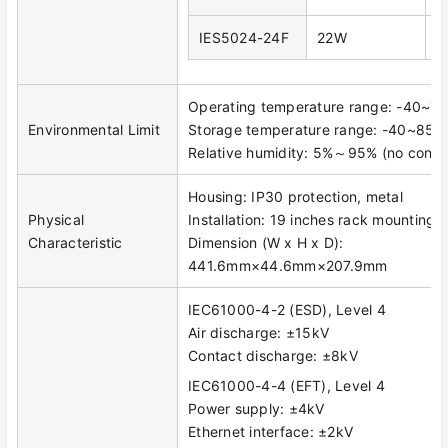
IES5024-24F
22W
2
Operating temperature range: -40~
Environmental Limit
Storage temperature range: -40~85
Relative humidity: 5%～95% (no conde
Housing: IP30 protection, metal
Physical
Installation: 19 inches rack mounting
Characteristic
Dimension (W x H x D):
441.6mm×44.6mm×207.9mm
IEC61000-4-2 (ESD), Level 4
Air discharge: ±15kV
Contact discharge: ±8kV
IEC61000-4-4 (EFT), Level 4
Power supply: ±4kV
Ethernet interface: ±2kV