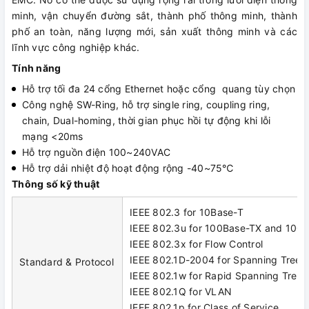
minh, vận chuyển đường sắt, thành phố thông minh, thành
phố an toàn, năng lượng mới, sản xuất thông minh và các
lĩnh vực công nghiệp khác.
Tính năng
Hỗ trợ tối đa 24 cổng Ethernet hoặc cổng quang tùy chọn
Công nghệ SW-Ring, hỗ trợ single ring, coupling ring,
chain, Dual-homing, thời gian phục hồi tự động khi lỗi
mạng <20ms
Hỗ trợ nguồn điện 100~240VAC
Hỗ trợ dải nhiệt độ hoạt động rộng -40~75℃
Thông số kỹ thuật
IEEE 802.3 for 10Base-T
IEEE 802.3u for 100Base-TX and 100
IEEE 802.3x for Flow Control
IEEE 802.1D-2004 for Spanning Tree P
Standard & Protocol
IEEE 802.1w for Rapid Spanning Tree 
IEEE 802.1Q for VLAN
IEEE 802.1p for Class of Service