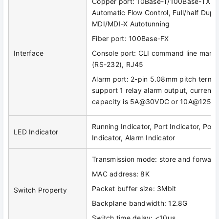
Copper port: 10Base-T/100Base-TX, 
Automatic Flow Control, Full/half Dup
MDI/MDI-X Autotunning
Fiber port: 100Base-FX
Interface
Console port: CLI command line mana
(RS-232), RJ45
Alarm port: 2-pin 5.08mm pitch termin
support 1 relay alarm output, current 
capacity is 5A@30VDC or 10A@125V
Running Indicator, Port Indicator, Pow
LED Indicator
Indicator, Alarm Indicator
Transmission mode: store and forward
MAC address: 8K
Packet buffer size: 3Mbit
Switch Property
Backplane bandwidth: 12.8G
Switch time delay: <10μs