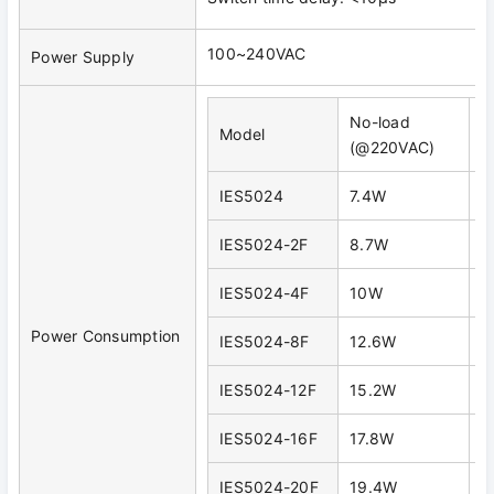
100~240VAC
Power Supply
No-load
F
Model
(@220VAC)
(
IES5024
7.4W
1
IES5024-2F
8.7W
1
IES5024-4F
10W
1
Power Consumption
IES5024-8F
12.6W
1
IES5024-12F
15.2W
1
IES5024-16F
17.8W
2
IES5024-20F
19.4W
2