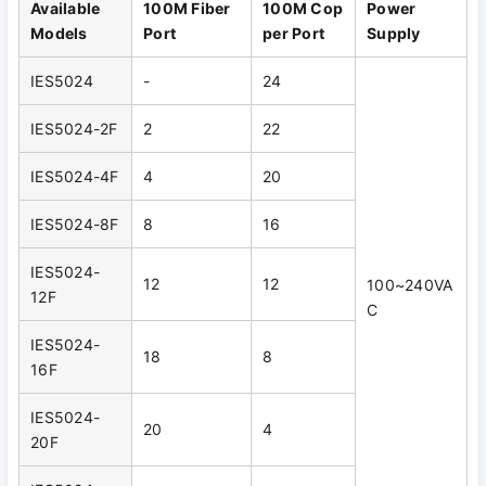
Available
100M Fiber
100M
Cop
Power
Models
Port
per Port
Supply
IES5024
-
24
IES5024-2F
2
22
IES5024-4F
4
20
IES5024-8F
8
16
IES5024-
12
12
100~240VA
12F
C
IES5024-
18
8
16F
IES5024-
20
4
20F