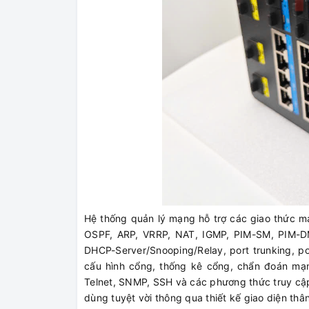
Hệ thống quản lý mạng hỗ trợ các giao thức mạ
OSPF, ARP, VRRP, NAT, IGMP, PIM-SM, PIM-D
DHCP-Server/Snooping/Relay, port trunking, po
cấu hình cổng, thống kê cổng, chẩn đoán mạng
Telnet, SNMP, SSH và các phương thức truy cập
dùng tuyệt vời thông qua thiết kế giao diện thâ