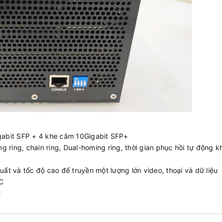
gabit SFP + 4 khe cắm 10Gigabit SFP+
g ring, chain ring, Dual-homing ring, thời gian phục hồi tự động khi
ất và tốc độ cao để truyền một lượng lớn video, thoại và dữ liệu
C
℃