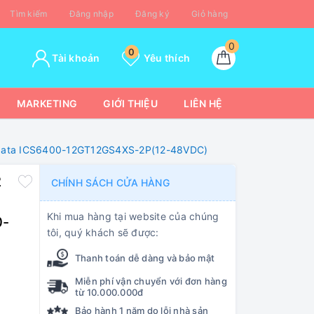
Tìm kiếm
Đăng nhập
Đăng ký
Giỏ hàng
0
0
Tài khoản
Yêu thích
MARKETING
GIỚI THIỆU
LIÊN HỆ
Onedata ICS6400-12GT12GS4XS-2P(12-48VDC)
2
CHÍNH SÁCH CỬA HÀNG
P
Khi mua hàng tại website của chúng
0-
tôi, quý khách sẽ được:
Thanh toán dễ dàng và bảo mật
Miễn phí vận chuyển với đơn hàng
từ 10.000.000đ
Bảo hành 1 năm do lỗi nhà sản