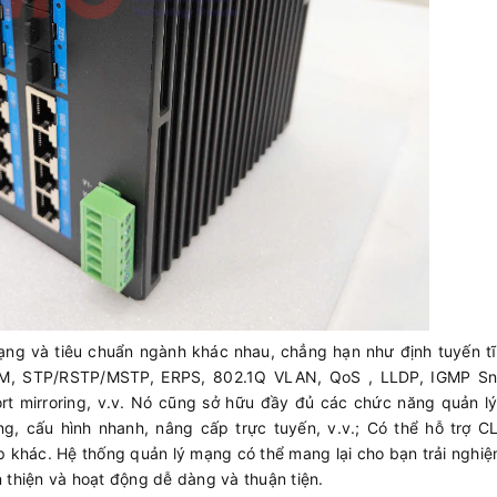
ng và tiêu chuẩn ngành khác nhau, chẳng hạn như định tuyến tĩ
M, STP/RSTP/MSTP, ERPS, 802.1Q VLAN, QoS , LLDP, IGMP Sn
rt mirroring, v.v. Nó cũng sở hữu đầy đủ các chức năng quản lý
, cấu hình nhanh, nâng cấp trực tuyến, v.v.; Có thể hỗ trợ CL
 khác. Hệ thống quản lý mạng có thể mang lại cho bạn trải nghi
n thiện và hoạt động dễ dàng và thuận tiện.