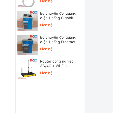
Liên hệ
Bộ chuyển đổi quang
điện 1 cổng Gigabit
Ethernet 3Onedata
Liên hệ
MODEL3012-S-SC-
20KM (Dual fiber, Single-
mode, SC, 20KM)
Bộ chuyển đổi quang
điện 1 cổng Ethernet
3onedata MODEL1100-
Liên hệ
S-SC-20KM (Dual fiber,
Single-mode, SC, 20KM)
Router công nghiệp
3G/4G + Wi-Fi +
APN/VPN Four-Faith
Liên hệ
F3436