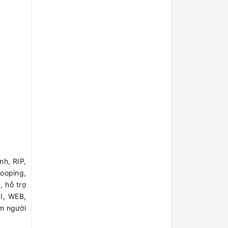
nh, RIP,
ooping,
, hỗ trợ
I, WEB,
ệm người