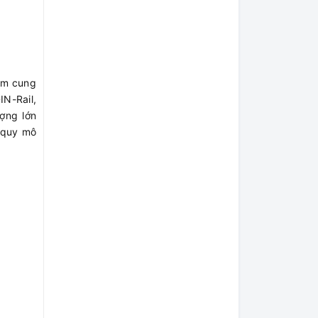
ảm cung
N-Rail,
ợng lớn
 quy mô