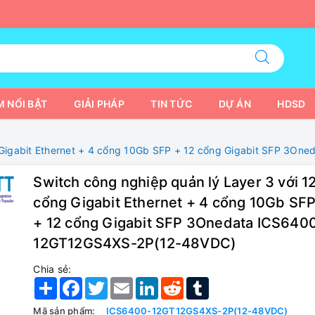
 NỔI BẬT
GIẢI PHÁP
TIN TỨC
DỰ ÁN
HDSD
ng Gigabit Ethernet + 4 cổng 10Gb SFP + 12 cổng Gigabit SFP 3
Switch công nghiệp quản lý Layer 3 với 1
cổng Gigabit Ethernet + 4 cổng 10Gb SF
+ 12 cổng Gigabit SFP 3Onedata ICS640
12GT12GS4XS-2P(12-48VDC)
Chia sẻ:
Share
Facebook
Twitter
Email
LinkedIn
Reddit
Tumblr
Mã sản phẩm:
ICS6400-12GT12GS4XS-2P(12-48VDC)