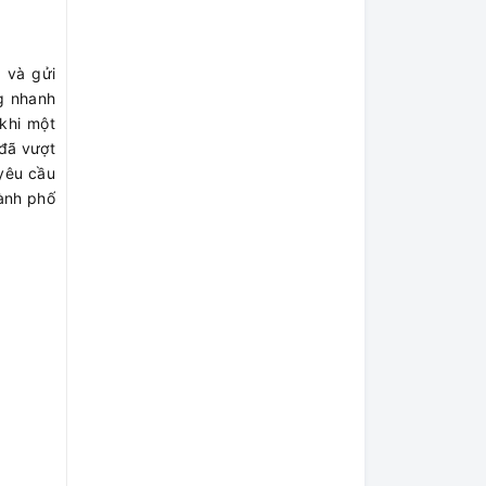
g và gửi
ng nhanh
khi một
 đã vượt
 yêu cầu
hành phố