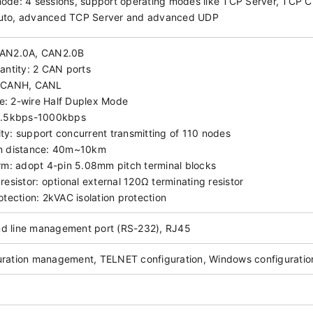
ode: 4 sessions, support operating modes like TCP Server, TCP Cl
uto, advanced TCP Server and advanced UDP
CAN2.0A, CAN2.0B
antity: 2 CAN ports
: CANH, CANL
: 2-wire Half Duplex Mode
 2.5kbps-1000kbps
ty: support concurrent transmitting of 110 nodes
on distance: 40m~10km
orm: adopt 4-pin 5.08mm pitch terminal blocks
resistor: optional external 120Ω terminating resistor
otection: 2kVAC isolation protection
d line management port (RS-232), RJ45
ration management, TELNET configuration, Windows configuration