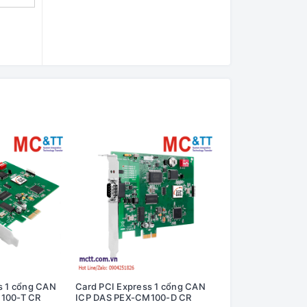
s 1 cổng CAN
Card PCI Express 1 cổng CAN
Bộ chuyển đổi và lặ
100-T CR
ICP DAS PEX-CM100-D CR
CAN/CAN FD ICP D