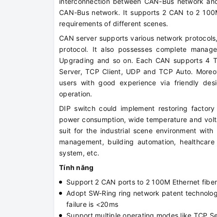
interconnection between CAN-Bus network and 
CAN-Bus network. It supports 2 CAN to 2 100M
requirements of different scenes.
CAN server supports various network protoco
protocol. It also possesses complete managem
Upgrading and so on. Each CAN supports 4 TC
Server, TCP Client, UDP and TCP Auto. Moreo
users with good experience via friendly de
operation.
DIP switch could implement restoring factory 
power consumption, wide temperature and volta
suit for the industrial scene environment wit
management, building automation, healthcare
system, etc.
Tính năng
Support 2 CAN ports to 2 100M Ethernet fiber
Adopt SW-Ring ring network patent technology
failure is <20ms
Support multiple operating modes like TCP S