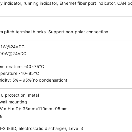
 indicator, running indicator, Ethernet fiber port indicator, CAN po
m pitch terminal blocks. Support non-polar connection
.81W@24VDC
 3.00W@24VDC
temperature: -40~75℃
mperature:-40~85℃
midity: 5%～95%(no condensation)
40 protection, metal
: wall mounting
(W x H x D): 35mm×110mm×95mm
0g
2 (ESD, electrostatic discharge), Level 3