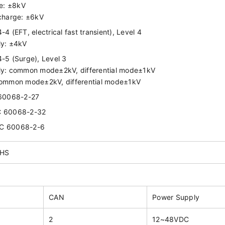
ge: ±8kV
charge: ±6kV
4 (EFT, electrical fast transient), Level 4
ly: ±4kV
-5 (Surge), Level 3
y: common mode±2kV, differential mode±1kV
common mode±2kV, differential mode±1kV
 60068-2-27
IEC 60068-2-32
IEC 60068-2-6
oHS
CAN
Power Supply
2
12~48VDC