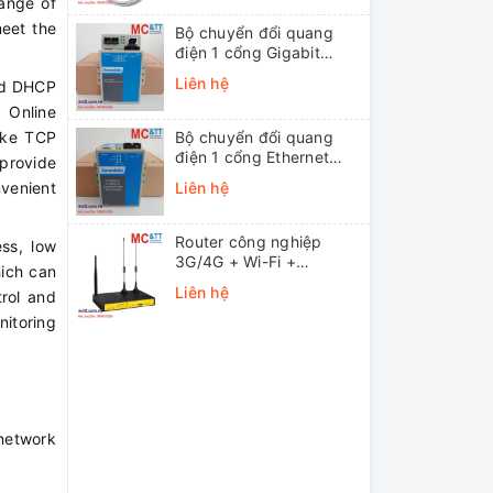
ange of
eet the
Bộ chuyển đổi quang
điện 1 cổng Gigabit
Ethernet 3Onedata
Liên hệ
nd DHCP
MODEL3012-S-SC-
 Online
20KM (Dual fiber, Single-
mode, SC, 20KM)
ike TCP
Bộ chuyển đổi quang
điện 1 cổng Ethernet
provide
3onedata MODEL1100-
venient
Liên hệ
S-SC-20KM (Dual fiber,
Single-mode, SC, 20KM)
Router công nghiệp
ess, low
3G/4G + Wi-Fi +
hich can
APN/VPN Four-Faith
Liên hệ
trol and
F3436
itoring
 network