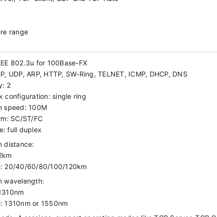
re range
EEE 802.3u for 100Base-FX
CP, UDP, ARP, HTTP, SW-Ring, TELNET, ICMP, DHCP, DNS
y: 2
 configuration: single ring
n speed: 100M
orm: SC/ST/FC
: full duplex
n distance:
 2km
e: 20/40/60/80/100/120km
n wavelength:
 1310nm
e: 1310nm or 1550nm