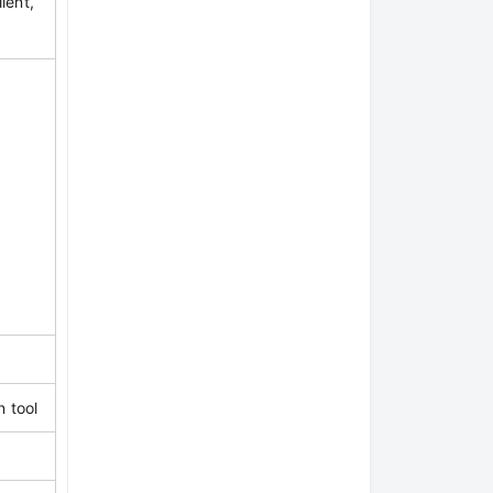
ient,
 tool