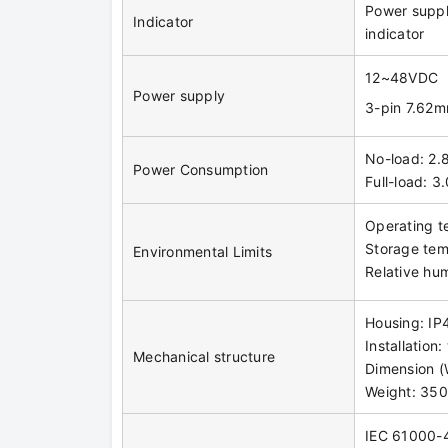
Power supply
Indicator
indicator
12~48VDC
Power supply
3-pin 7.62m
No-load: 2
Power Consumption
Full-load:
Operating 
Storage te
Environmental Limits
Relative hu
Housing: IP
Installation
Mechanical structure
Dimension 
Weight: 35
IEC 61000-4-