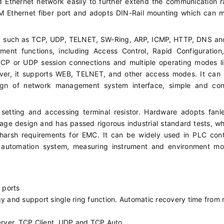
Ethernet network easily to further extend the communication r
 Ethernet fiber port and adopts DIN-Rail mounting which can m
ls, such as TCP, UDP, TELNET, SW-Ring, ARP, ICMP, HTTP, DNS a
ent functions, including Access Control, Rapid Configuration,
P or UDP session connections and multiple operating modes l
ver, it supports WEB, TELNET, and other access modes. It can 
sign of network management system interface, simple and con
setting and accessing terminal resistor. Hardware adopts fanl
ge design and has passed rigorous industrial standard tests, w
h harsh requirements for EMC. It can be widely used in PLC con
 automation system, measuring instrument and environment mon
 ports
 and support single ring function. Automatic recovery time from
erver, TCP Client, UDP and TCP Auto