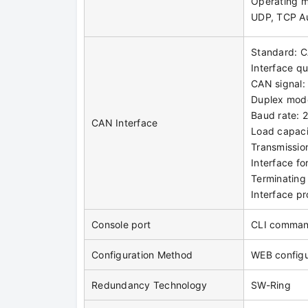
Operating m
UDP, TCP A
Standard: 
Interface qu
CAN signal
Duplex mode
Baud rate:
CAN Interface
Load capaci
Transmissi
Interface f
Terminating 
Interface pr
Console port
CLI comman
Configuration Method
WEB configu
Redundancy Technology
SW-Ring