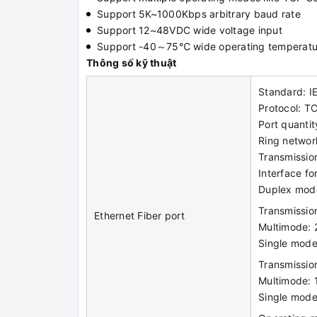
Support 5K~1000Kbps arbitrary baud rate
Support 12~48VDC wide voltage input
Support -40～75℃ wide operating temperatu
Thông số kỹ thuật
Standard: I
Protocol: T
Port quantit
Ring network
Transmissio
Interface f
Duplex mode
Transmissio
Ethernet Fiber port
Multimode:
Single mod
Transmissio
Multimode:
Single mod