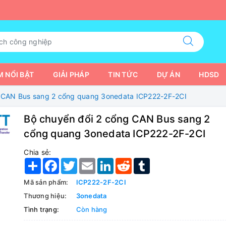
 NỔI BẬT
GIẢI PHÁP
TIN TỨC
DỰ ÁN
HDSD
g CAN Bus sang 2 cổng quang 3onedata ICP222-2F-2CI
Bộ chuyển đổi 2 cổng CAN Bus sang 2
cổng quang 3onedata ICP222-2F-2CI
Chia sẻ:
Share
Facebook
Twitter
Email
LinkedIn
Reddit
Tumblr
Mã sản phẩm:
ICP222-2F-2CI
Thương hiệu:
3onedata
Tình trạng:
Còn hàng