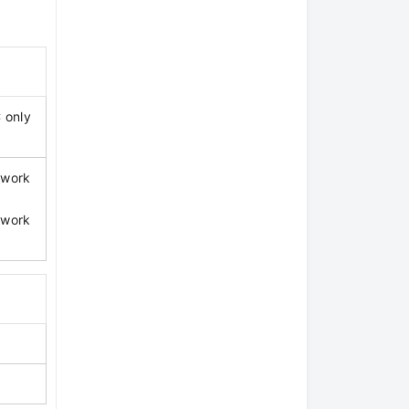
 only
ework
ework