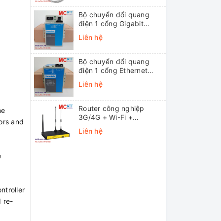
Bộ chuyển đổi quang
điện 1 cổng Gigabit
Ethernet 3Onedata
Liên hệ
MODEL3012-S-SC-
20KM (Dual fiber, Single-
mode, SC, 20KM)
Bộ chuyển đổi quang
điện 1 cổng Ethernet
3onedata MODEL1100-
Liên hệ
S-SC-20KM (Dual fiber,
Single-mode, SC, 20KM)
Router công nghiệp
me
3G/4G + Wi-Fi +
sors and
APN/VPN Four-Faith
Liên hệ
F3436
e
ntroller
 re-