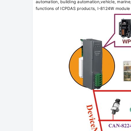
automation, building automation,vehicle, marin
functions of ICPDAS products, I-8124W module i