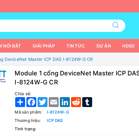
 NỔI BẬT
GIẢI PHÁP
TIN TỨC
DỰ ÁN
HDSD
ng DeviceNet Master ICP DAS I-8124W-G CR
Module 1 cổng DeviceNet Master ICP DA
I-8124W-G CR
Chia sẻ:
Share
Facebook
Twitter
Email
LinkedIn
Reddit
Tumblr
Mã sản phẩm:
I-8124W-G
Thương hiệu:
ICP DAS
Tình trạng: