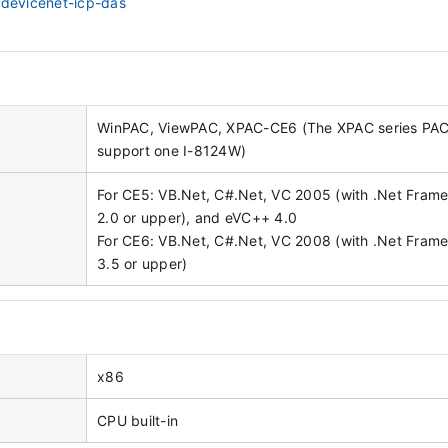
/devicenet-icp-das
WinPAC, ViewPAC, XPAC-CE6 (The XPAC series PAC
support one I-8124W)
For CE5: VB.Net, C#.Net, VC 2005 (with .Net Fram
2.0 or upper), and eVC++ 4.0
For CE6: VB.Net, C#.Net, VC 2008 (with .Net Fram
3.5 or upper)
x86
CPU built-in