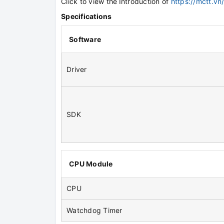
Click to view the
Introduction of
https://mctt.vn
Specifications
Software
Driver
SDK
CPU Module
CPU
Watchdog Timer