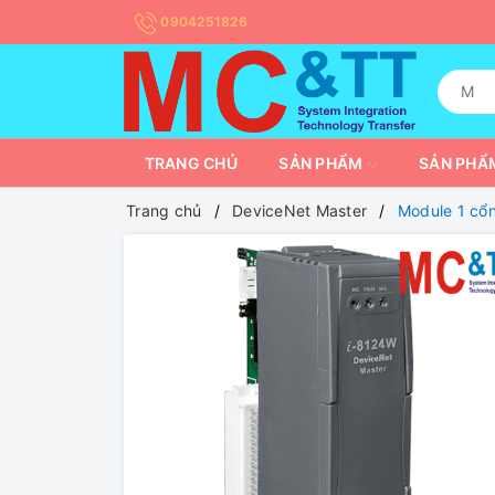
0904251826
TRANG CHỦ
SẢN PHẨM
SẢN PHẨM
Trang chủ
DeviceNet Master
Module 1 cổ